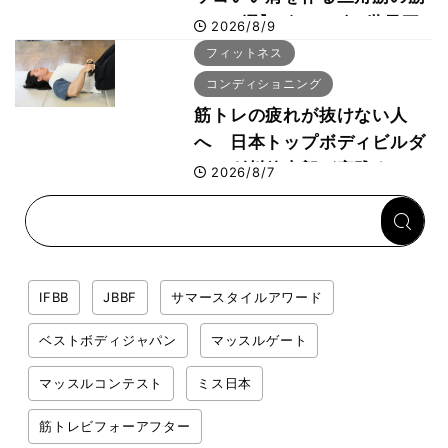
トレ6選】ボディビル世界王
2026/8/9
者が解説！
フィットネス
コンディショニング
筋トレの疲れが抜けない人
へ 日本トップボディビルダ
ー・刈川啓志郎が実践する
2026/8/7
「回復習慣」
IFBB
JBBF
サマースタイルアワード
ベストボディジャパン
マッスルゲート
マッスルコンテスト
ミス日本
筋トレビフォーアフター