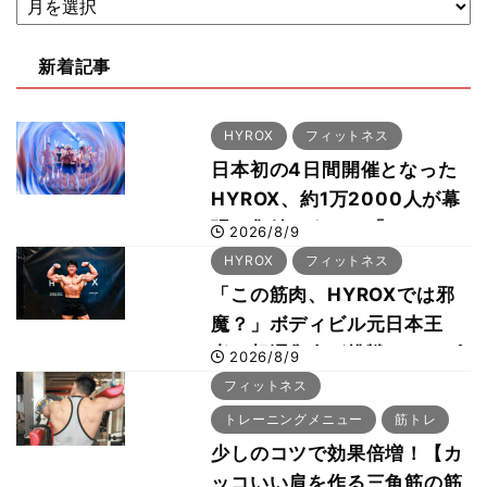
新着記事
HYROX
フィットネス
日本初の4日間開催となった
HYROX、約1万2000人が幕
張に集結 すでに「2028、
2026/8/9
29年の大会も準備」
HYROX
フィットネス
「この筋肉、HYROXでは邪
魔？」ボディビル元日本王
者・相澤隼人が挑戦 バーピ
2026/8/9
ーでは驚異の種目2位
フィットネス
トレーニングメニュー
筋トレ
少しのコツで効果倍増！【カ
ッコいい肩を作る三角筋の筋