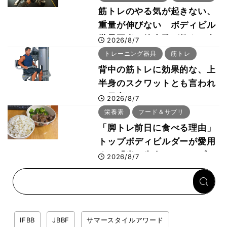
筋トレのやる気が起きない、
重量が伸びない ボディビル
世界王者・鈴木雅が教える食
2026/8/7
事・睡眠・呼吸の整え方
トレーニング器具
筋トレ
背中の筋トレに効果的な、上
半身のスクワットとも言われ
た最高マシン“ノーチラス・
2026/8/7
プルオーバーマシン”とは？
栄養素
フード＆サプリ
「脚トレ前日に食べる理由」
トップボディビルダーが愛用
する「米＋牛肉」のシンプル
2026/8/7
回復メシとは？
IFBB
JBBF
サマースタイルアワード