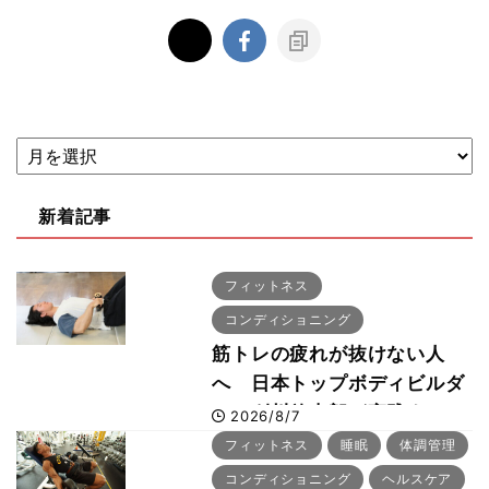
新着記事
フィットネス
コンディショニング
筋トレの疲れが抜けない人
へ 日本トップボディビルダ
ー・刈川啓志郎が実践する
2026/8/7
「回復習慣」
フィットネス
睡眠
体調管理
コンディショニング
ヘルスケア