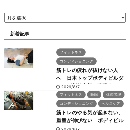
新着記事
フィットネス
コンディショニング
筋トレの疲れが抜けない人
へ 日本トップボディビルダ
ー・刈川啓志郎が実践する
2026/8/7
「回復習慣」
フィットネス
睡眠
体調管理
コンディショニング
ヘルスケア
筋トレのやる気が起きない、
重量が伸びない ボディビル
世界王者・鈴木雅が教える食
2026/8/7