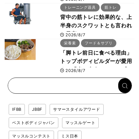
事・睡眠・呼吸の整え方
トレーニング器具
筋トレ
背中の筋トレに効果的な、上
半身のスクワットとも言われ
た最高マシン“ノーチラス・
2026/8/7
プルオーバーマシン”とは？
栄養素
フード＆サプリ
「脚トレ前日に食べる理由」
トップボディビルダーが愛用
する「米＋牛肉」のシンプル
2026/8/7
回復メシとは？
IFBB
JBBF
サマースタイルアワード
ベストボディジャパン
マッスルゲート
マッスルコンテスト
ミス日本