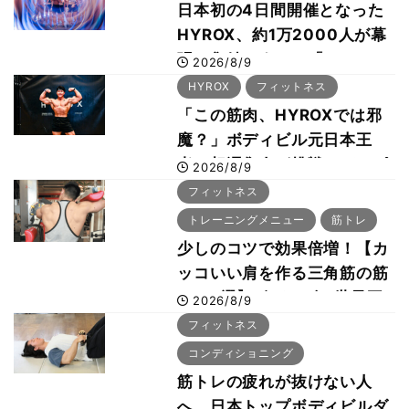
日本初の4日間開催となった
HYROX、約1万2000人が幕
張に集結 すでに「2028、
2026/8/9
29年の大会も準備」
HYROX
フィットネス
「この筋肉、HYROXでは邪
魔？」ボディビル元日本王
者・相澤隼人が挑戦 バーピ
2026/8/9
ーでは驚異の種目2位
フィットネス
トレーニングメニュー
筋トレ
少しのコツで効果倍増！【カ
ッコいい肩を作る三角筋の筋
トレ6選】ボディビル世界王
2026/8/9
者が解説！
フィットネス
コンディショニング
筋トレの疲れが抜けない人
へ 日本トップボディビルダ