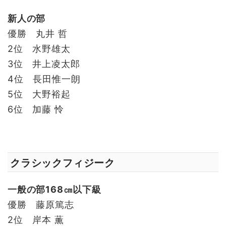
新人の部
優勝 丸井 哲
2位 水野雄太
3位 井上凌太郎
4位 長田惟一朗
5位 大野裕起
6位 加藤 怜
クラシックフィジーク
一般の部168㎝以下級
優勝 藤原篤志
2位 岸本 薫