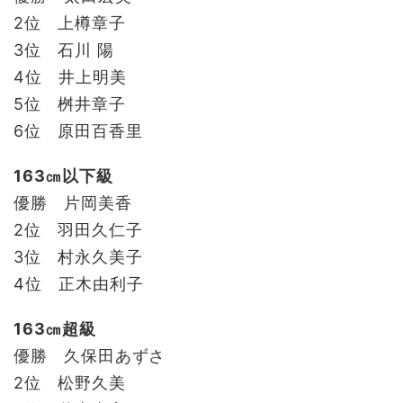
2位 上樽章子
3位 石川 陽
4位 井上明美
5位 桝井章子
6位 原田百香里
163㎝以下級
優勝 片岡美香
2位 羽田久仁子
3位 村永久美子
4位 正木由利子
163㎝超級
優勝 久保田あずさ
2位 松野久美