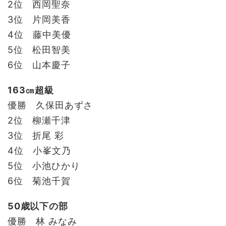
2位 西岡聖奈
3位 片岡美香
4位 藤中美優
5位 松田智美
6位 山本慶子
163㎝超級
優勝 久保田あずさ
2位 柳瀬千津
3位 折尾 彩
4位 小峯文乃
5位 小池ひかり
6位 菊池千賀
50歳以下の部
優勝 林 みなみ