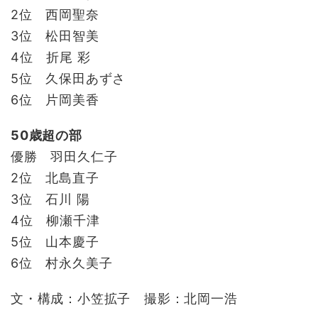
2位 西岡聖奈
3位 松田智美
4位 折尾 彩
5位 久保田あずさ
6位 片岡美香
50歳超の部
優勝 羽田久仁子
2位 北島直子
3位 石川 陽
4位 柳瀬千津
5位 山本慶子
6位 村永久美子
文・構成：小笠拡子 撮影：北岡一浩