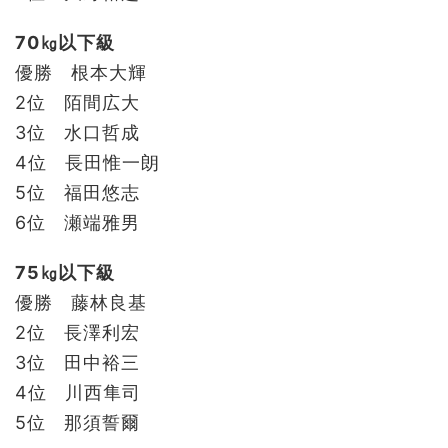
70㎏以下級
優勝 根本大輝
2位 陌間広大
3位 水口哲成
4位 長田惟一朗
5位 福田悠志
6位 瀬端雅男
75㎏以下級
優勝 藤林良基
2位 長澤利宏
3位 田中裕三
4位 川西隼司
5位 那須誓爾