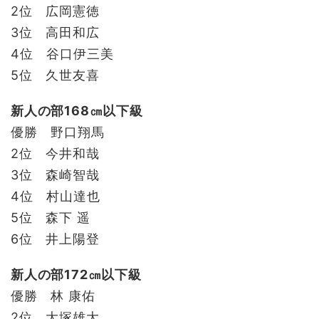
2位 広岡憲徳
3位 高田和広
4位 谷口伊三美
5位 久世友喜
新人の部168㎝以下級
優勝 野口翔馬
2位 今井和哉
3位 森崎智哉
4位 村山達也
5位 森下 遥
6位 井上陽登
新人の部172㎝以下級
優勝 林 康佑
2位 大塚雄大