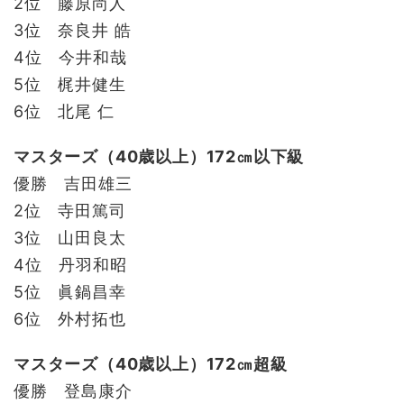
2位 藤原尚人
3位 奈良井 皓
4位 今井和哉
5位 梶井健生
6位 北尾 仁
マスターズ（40歳以上）172㎝以下級
優勝 吉田雄三
2位 寺田篤司
3位 山田良太
4位 丹羽和昭
5位 眞鍋昌幸
6位 外村拓也
マスターズ（40歳以上）172㎝超級
優勝 登島康介