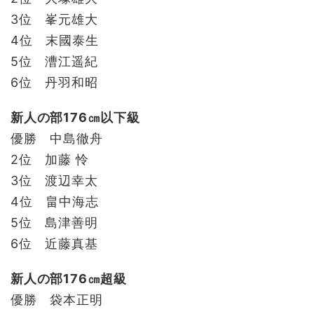
3位 峯元雄大
4位 末國泰生
5位 漕江遥紀
6位 丹羽和昭
新人の部176㎝以下級
優勝 中島徹舟
2位 加藤 怜
3位 渡辺幸太
4位 畠中海志
5位 島津善明
6位 近藤真基
新人の部176㎝超級
優勝 袋本正明