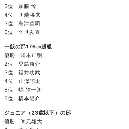
3位 加藤 怜
4位 川端将来
5位 島津善明
6位 久世友喜
一般の部176㎝超級
優勝 袋本正明
2位 登島康介
3位 福井功武
4位 山澤諒太
5位 嶋 皓一朗
6位 橋本陽介
ジュニア（23歳以下）の部
優勝 峯元雄大