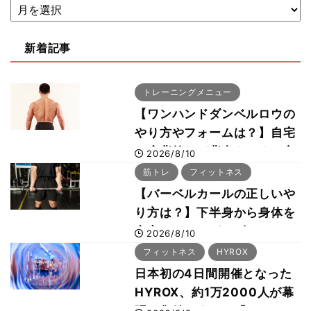
新着記事
トレーニングメニュー
【ワンハンドダンベルロウの
やり方やフォームは？】自宅
で広背筋など背中をつくる方
2026/8/10
法をボディビル世界王者・鈴
筋トレ
フィットネス
木雅選手が解説
【バーベルカールの正しいや
り方は？】下半身から身体を
安定させるのがカギ！
2026/8/10
フィットネス
HYROX
日本初の4日間開催となった
HYROX、約1万2000人が幕