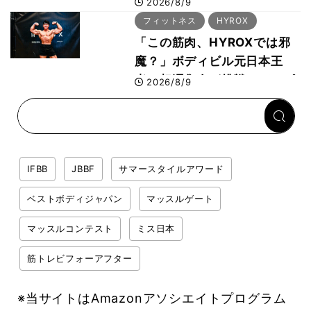
張に集結 すでに「2028、
2026/8/9
29年の大会も準備」
フィットネス
HYROX
「この筋肉、HYROXでは邪
魔？」ボディビル元日本王
者・相澤隼人が挑戦 バーピ
2026/8/9
ーでは驚異の種目2位
IFBB
JBBF
サマースタイルアワード
ベストボディジャパン
マッスルゲート
マッスルコンテスト
ミス日本
筋トレビフォーアフター
※当サイトはAmazonアソシエイトプログラム