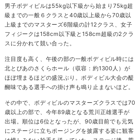
男子ボディビルは55kg以下級から始まり75kg超
級までの一般６クラスと40歳以上級から70歳以
上級までのマスターズ6階級の計12クラス、女子
フィジークは158cm以下級と158cm超級の2クラ
スに分かれて競い合った。
注目度も高く、午後の部の一般ボディビル時には
北とぴあのさくらホール（収容：約1300人）が
ほぼ埋まるほどの盛況ぶり。ボディビル大会の醍
醐味である選手への掛け声も鳴り止まないほど。
その中で、ボディビルのマスターズクラスでは70
歳以上の部で、今年89歳となる荒川正雄選手が
出場。順位は6位となったが、90歳目前でも元気
にステージに立ちポージングを披露する姿に観客