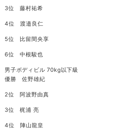
3位 藤村祐希
4位 渡邉良仁
5位 比留間央享
6位 中根駿也
男子ボディビル 70kg以下級
優勝 佐野雄紀
2位 阿波野由真
3位 梶浦 亮
4位 陣山龍皇