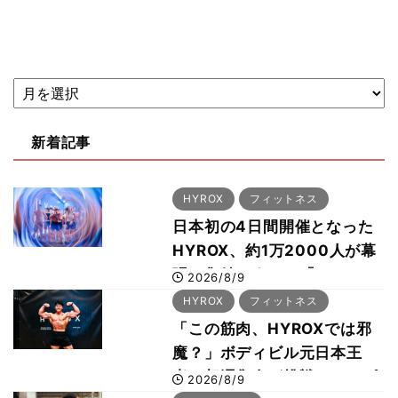
新着記事
HYROX
フィットネス
日本初の4日間開催となった
HYROX、約1万2000人が幕
張に集結 すでに「2028、
2026/8/9
29年の大会も準備」
HYROX
フィットネス
「この筋肉、HYROXでは邪
魔？」ボディビル元日本王
者・相澤隼人が挑戦 バーピ
2026/8/9