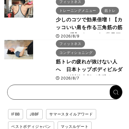
ーでは驚異の種目2位
フィットネス
トレーニングメニュー
筋トレ
少しのコツで効果倍増！【カ
ッコいい肩を作る三角筋の筋
トレ6選】ボディビル世界王
2026/8/9
者が解説！
フィットネス
コンディショニング
筋トレの疲れが抜けない人
へ 日本トップボディビルダ
ー・刈川啓志郎が実践する
2026/8/7
「回復習慣」
IFBB
JBBF
サマースタイルアワード
ベストボディジャパン
マッスルゲート