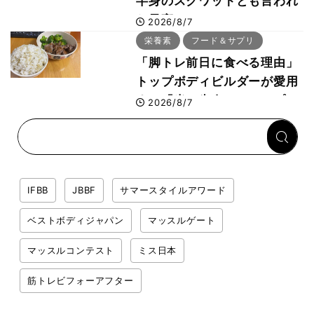
半身のスクワットとも言われ
た最高マシン“ノーチラス・
2026/8/7
プルオーバーマシン”とは？
栄養素
フード＆サプリ
「脚トレ前日に食べる理由」
トップボディビルダーが愛用
する「米＋牛肉」のシンプル
2026/8/7
回復メシとは？
IFBB
JBBF
サマースタイルアワード
ベストボディジャパン
マッスルゲート
マッスルコンテスト
ミス日本
筋トレビフォーアフター