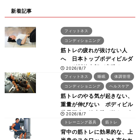
新着記事
フィットネス
コンディショニング
筋トレの疲れが抜けない人
へ 日本トップボディビルダ
ー・刈川啓志郎が実践する
2026/8/7
「回復習慣」
フィットネス
睡眠
体調管理
コンディショニング
ヘルスケア
筋トレのやる気が起きない、
重量が伸びない ボディビル
世界王者・鈴木雅が教える食
2026/8/7
事・睡眠・呼吸の整え方
トレーニング器具
筋トレ
背中の筋トレに効果的な、上