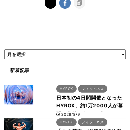
新着記事
HYROX
フィットネス
日本初の4日間開催となった
HYROX、約1万2000人が幕
張に集結 すでに「2028、
2026/8/9
29年の大会も準備」
HYROX
フィットネス