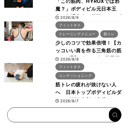
「この筋肉、HYROXでは邪
魔？」ボディビル元日本王
者・相澤隼人が挑戦 バーピ
2026/8/9
ーでは驚異の種目2位
フィットネス
トレーニングメニュー
筋トレ
少しのコツで効果倍増！【カ
ッコいい肩を作る三角筋の筋
トレ6選】ボディビル世界王
2026/8/9
者が解説！
フィットネス
コンディショニング
筋トレの疲れが抜けない人
へ 日本トップボディビルダ
ー・刈川啓志郎が実践する
2026/8/7
「回復習慣」