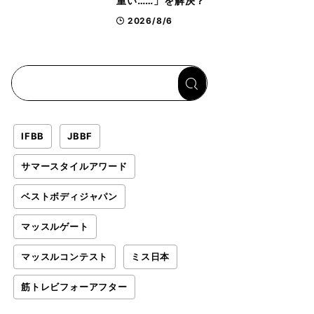
重い……」を解決？
トップボディビルダ
2026/8/6
ーのリカバリー飯を
専門家がロジカル解
説
IFBB
JBBF
サマースタイルアワード
ベストボディジャパン
マッスルゲート
マッスルコンテスト
ミス日本
筋トレビフォーアフター