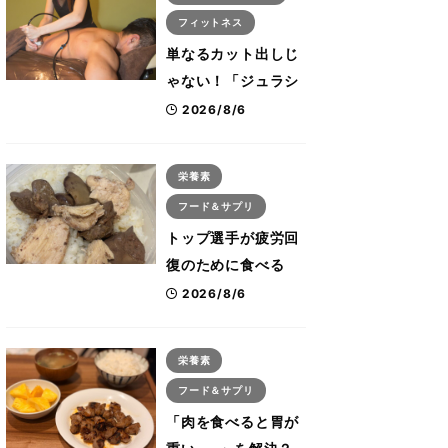
フィットネス
単なるカット出しじ
ゃない！「ジュラシ
ック筋膜リリース」
2026/8/6
が口コミだけで大ヒ
ットした納得の理
栄養素
由 木澤大祐が解説
フード＆サプリ
トップ選手が疲労回
復のために食べる
「リカバリー飯」と
2026/8/6
は？専門家が絶賛し
た鶏レバー活用法
栄養素
フード＆サプリ
「肉を食べると胃が