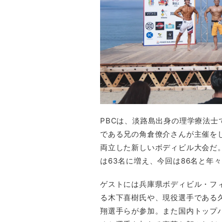
PBCは、淡路島出身の理学療法
である兄の角倉僚介さんが主催を
両立した新しいボディビル大会だ。2
は63名に増え、今回は86名と年
ゲストには兵庫県ボディビル・フィ
る木下喜樹氏や、現役選手である
翔選手らが参加。また国内トップ