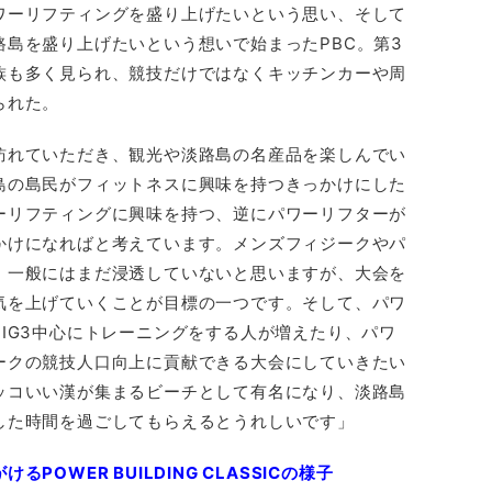
ワーリフティングを盛り上げたいという思い、そして
島を盛り上げたいという想いで始まったPBC。第3
族も多く見られ、競技だけではなくキッチンカーや周
られた。
訪れていただき、観光や淡路島の名産品を楽しんでい
島の島民がフィットネスに興味を持つきっかけにした
ーリフティングに興味を持つ、逆にパワーリフターが
かけになればと考えています。メンズフィジークやパ
、一般にはまだ浸透していないと思いますが、大会を
気を上げていくことが目標の一つです。そして、パワ
IG3中心にトレーニングをする人が増えたり、パワ
ークの競技人口向上に貢献できる大会にしていきたい
ッコいい漢が集まるビーチとして有名になり、淡路島
した時間を過ごしてもらえるとうれしいです」
OWER BUILDING CLASSICの様子