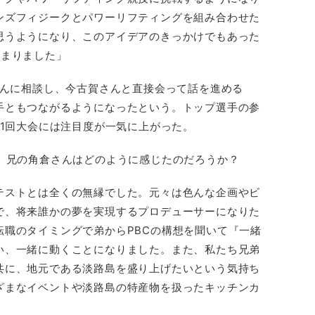
ンズフィジークとパワーリフティングを組み合わせた
思うようになり、このアイデアのきっかけでもあった
始まりました」
さんに相談し、今古賀さんと直接会って話を進める
手ともつながるようになったという。トップ選手の参
第1回大会には注目度が一気に上がった。
は、兄の角倉さんはどのように感じたのだろうか？
テストとは全くの無縁でした。元々は色んな企画やビ
で、将来誰かの夢を実現するプロデューサーになりた
転職のタイミングで弟からPBCの構想を聞いて『一緒
い、一緒に動くことになりました。また、私たち兄弟
共に、地元である淡路島を盛り上げたいという気持ち
ざまなイベントや淡路島の特産物を扱ったキッチンカ