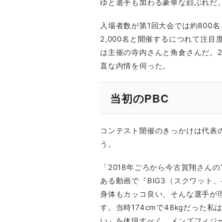
ゆと選手も加わる豪華な顔ぶれだ
入場者数が第1回大会では約800名
2,000名と開催するにつれて注
は主催の寺内さんと角倉さんだ。2
直な内情を伺った。
当初のPBC
コンテスト開催のきっかけは代表の
う。
「2018年ごろから今古賀翔さんの
ある動画で『BIG3（スクワット
身体もカッコ良い、そんな選手が
す。当時174cmで48kgだっ
い』を体現すべく、メンズフィジ