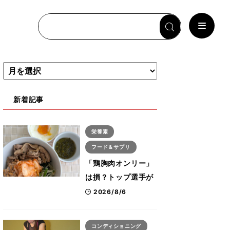
新着記事
栄養素
フード＆サプリ
「鶏胸肉オンリー」
は損？トップ選手が
実践する疲労を残さ
2026/8/6
ないタンパク質＆腸
活コンボ
コンディショニング