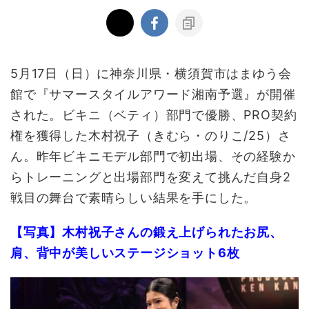
5
月
17
日（日）に神奈川県・横須賀市はまゆう会
館で『サマースタイルアワード湘南予選』が開催
された。ビキニ（ベティ）部門で優勝、
PRO
契約
権を獲得した木村祝子（きむら・のりこ
/25
）さ
ん。昨年ビキニモデル部門で初出場、その経験か
らトレーニングと出場部門を変えて挑んだ自身
2
戦目の舞台で素晴らしい結果を手にした。
【写真】木村祝子さんの鍛え上げられたお尻、
肩、背中が美しいステージショット6枚