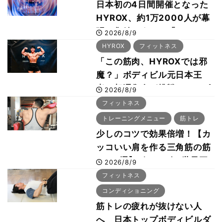
日本初の4日間開催となった
HYROX、約1万2000人が幕
張に集結 すでに「2028、
2026/8/9
29年の大会も準備」
HYROX
フィットネス
「この筋肉、HYROXでは邪
魔？」ボディビル元日本王
者・相澤隼人が挑戦 バーピ
2026/8/9
ーでは驚異の種目2位
フィットネス
トレーニングメニュー
筋トレ
少しのコツで効果倍増！【カ
ッコいい肩を作る三角筋の筋
トレ6選】ボディビル世界王
2026/8/9
者が解説！
フィットネス
コンディショニング
筋トレの疲れが抜けない人
へ 日本トップボディビルダ