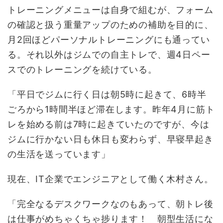
トレーニングメニューは自身で組むが、フォーム
の確認と扱う重量アップのための補助を目的に、
月
2
回ほどパーソナルトレーニングにも通ってい
る。それ以外はジムでの自主トレで、週
4
日ペー
スでのトレーニングを続けている。
「平日でジムに行く日は朝
5
時に起きて、
6
時半
ごろから
1
時間半ほど滞在します。昨年
4
月に筋ト
レを始める前は
7
時に起きていたのですが、今は
ジムに行かない日も休日も変わらず、早寝早起き
の生活を送っています」
現在、
IT
企業でエンジニアとして働く木村さん。
「完全なるデスクワークなのもあって、朝トレ後
は仕事がめちゃくちゃ捗ります！ 朝型生活にな