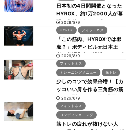
日本初の4日間開催となった
HYROX、約1万2000人が幕
張に集結 すでに「2028、
2026/8/9
29年の大会も準備」
HYROX
フィットネス
「この筋肉、HYROXでは邪
魔？」ボディビル元日本王
者・相澤隼人が挑戦 バーピ
2026/8/9
ーでは驚異の種目2位
フィットネス
トレーニングメニュー
筋トレ
少しのコツで効果倍増！【カ
ッコいい肩を作る三角筋の筋
トレ6選】ボディビル世界王
2026/8/9
者が解説！
フィットネス
コンディショニング
筋トレの疲れが抜けない人