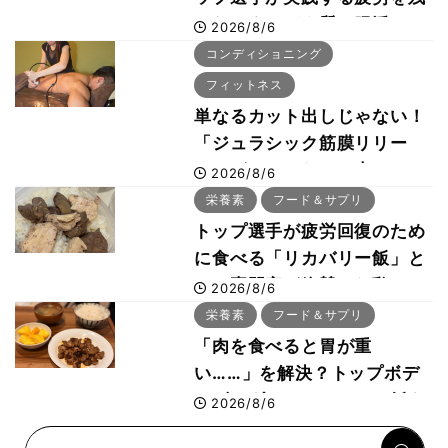
さないタンパク質＆腸活コン
2026/8/6
ボ
コンディショニング
フィットネス
単なるカット出しじゃない！
「ジュラシック筋膜リリー
ス」が口コミだけで大ヒット
2026/8/6
した納得の理由 木澤大祐が
栄養素
フード＆サプリ
解説
トップ選手が疲労回復のため
に食べる「リカバリー飯」と
は？専門家が絶賛した鶏レバ
2026/8/6
ー活用法
栄養素
フード＆サプリ
「肉を食べると胃が重
い……」を解決？トップボデ
ィビルダーのリカバリー飯を
2026/8/6
専門家がロジカル解説