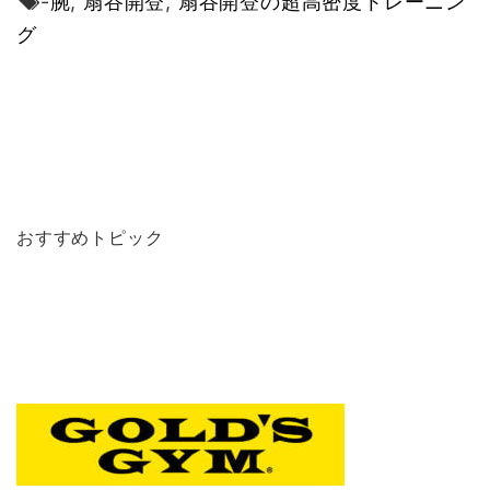
-
腕
,
扇谷開登
,
扇谷開登の超高密度トレーニン
グ
おすすめトピック