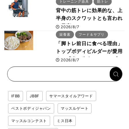
事・睡眠・呼吸の整え方
トレーニング器具
筋トレ
背中の筋トレに効果的な、上
半身のスクワットとも言われ
た最高マシン“ノーチラス・
2026/8/7
プルオーバーマシン”とは？
栄養素
フード＆サプリ
「脚トレ前日に食べる理由」
トップボディビルダーが愛用
する「米＋牛肉」のシンプル
2026/8/7
回復メシとは？
IFBB
JBBF
サマースタイルアワード
ベストボディジャパン
マッスルゲート
マッスルコンテスト
ミス日本