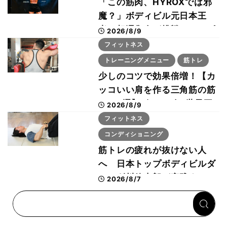
「この筋肉、HYROXでは邪
魔？」ボディビル元日本王
者・相澤隼人が挑戦 バーピ
2026/8/9
ーでは驚異の種目2位
フィットネス
トレーニングメニュー
筋トレ
少しのコツで効果倍増！【カ
ッコいい肩を作る三角筋の筋
トレ6選】ボディビル世界王
2026/8/9
者が解説！
フィットネス
コンディショニング
筋トレの疲れが抜けない人
へ 日本トップボディビルダ
ー・刈川啓志郎が実践する
2026/8/7
「回復習慣」