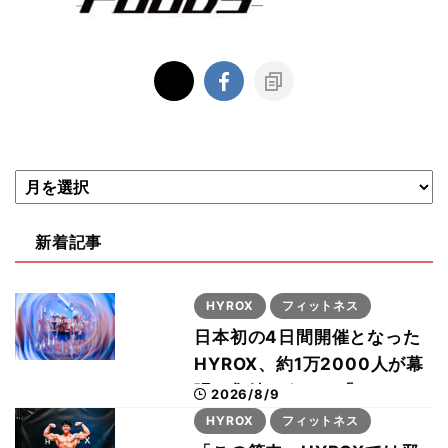
新着記事
HYROX
フィットネス
日本初の4日間開催となった
HYROX、約1万2000人が幕
張に集結 すでに「2028、
2026/8/9
29年の大会も準備」
HYROX
フィットネス