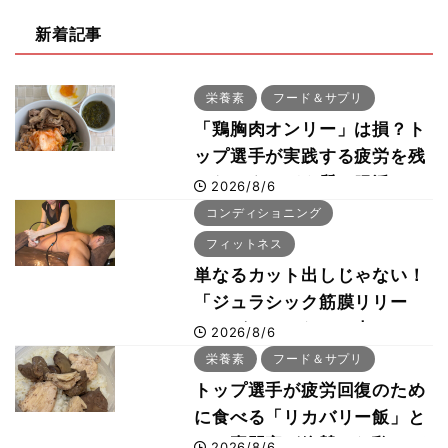
新着記事
栄養素
フード＆サプリ
「鶏胸肉オンリー」は損？ト
ップ選手が実践する疲労を残
さないタンパク質＆腸活コン
2026/8/6
ボ
コンディショニング
フィットネス
単なるカット出しじゃない！
「ジュラシック筋膜リリー
ス」が口コミだけで大ヒット
2026/8/6
した納得の理由 木澤大祐が
栄養素
フード＆サプリ
解説
トップ選手が疲労回復のため
に食べる「リカバリー飯」と
は？専門家が絶賛した鶏レバ
2026/8/6