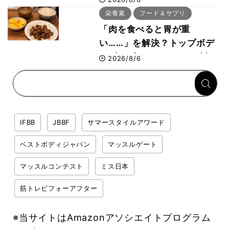
ー活用法
栄養素
フード＆サプリ
「肉を食べると胃が重
い……」を解決？トップボデ
ィビルダーのリカバリー飯を
2026/8/6
専門家がロジカル解説
IFBB
JBBF
サマースタイルアワード
ベストボディジャパン
マッスルゲート
マッスルコンテスト
ミス日本
筋トレビフォーアフター
※当サイトはAmazonアソシエイトプログラム