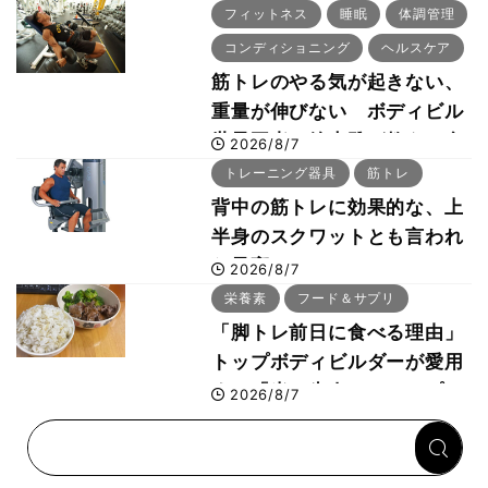
「回復習慣」
フィットネス
睡眠
体調管理
コンディショニング
ヘルスケア
筋トレのやる気が起きない、
重量が伸びない ボディビル
世界王者・鈴木雅が教える食
2026/8/7
事・睡眠・呼吸の整え方
トレーニング器具
筋トレ
背中の筋トレに効果的な、上
半身のスクワットとも言われ
た最高マシン“ノーチラス・
2026/8/7
プルオーバーマシン”とは？
栄養素
フード＆サプリ
「脚トレ前日に食べる理由」
トップボディビルダーが愛用
する「米＋牛肉」のシンプル
2026/8/7
回復メシとは？