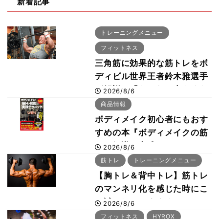
新着記事
トレーニングメニュー
フィットネス
三角筋に効果的な筋トレをボ
ディビル世界王者鈴木雅選手
が解説！「なかなか大きくな
2026/8/6
らない肩の鍛え方」前編
商品情報
ボディメイク初心者にもおす
すめの本『ボディメイクの筋
トレ知識と実践テクニック』
2026/8/6
筋トレ
トレーニングメニュー
【胸トレ＆背中トレ】筋トレ
のマンネリ化を感じた時にこ
そ試したいおすすめメニュー
2026/8/6
「拮抗筋スーパーセット法」
フィットネス
HYROX