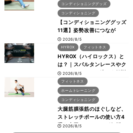
幕 約1万2,000人が集結
コンディショニンググッズ
コンディショニング
【コンディショニンググッズ
11選】姿勢改善につなが
る“A-wear（エーウェ
2026/8/5
ア）”など、ボディビル元世
HYROX
フィットネス
界王者・鈴木雅選手が解説
HYROX（ハイロックス）と
は？｜スパルタンレースやク
ロスフィットとの違いを解説
2026/8/5
フィットネス
ホームトレーニング
コンディショニング
大腿筋膜張筋のほぐしなど、
ストレッチポールの使い方4
選を寺田トレーナーが伝授
2026/8/5
【ストレッチポール入門《実