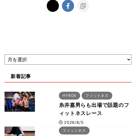
新着記事
HYROX
フィットネス
糸井嘉男らも出場で話題のフ
ィットネスレース
HYROX（ハイロックス）が
2026/8/5
幕張メッセで8月6日から開
フィットネス