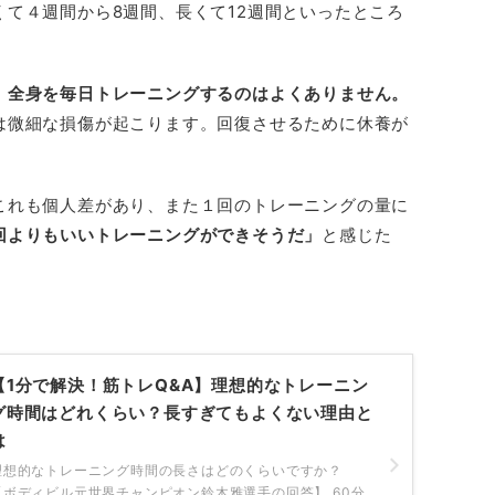
て４週間から8週間、長くて12週間といったところ
、
全身を毎日トレーニングするのはよくありません。
は微細な損傷が起こります。回復させるために休養が
これも個人差があり、また１回のトレーニングの量に
回よりもいいトレーニングができそうだ」
と感じた
【1分で解決！筋トレQ&A】理想的なトレーニン
グ時間はどれくらい？長すぎてもよくない理由と
は
理想的なトレーニング時間の長さはどのくらいですか？
【ボディビル元世界チャンピオン鈴木雅選手の回答】 60分