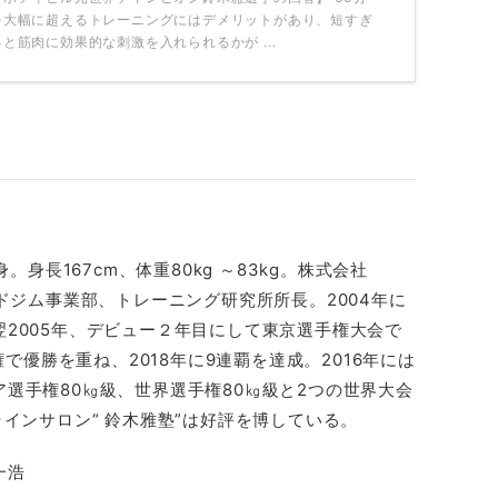
を大幅に超えるトレーニングにはデメリットがあり、短すぎ
ると筋肉に効果的な刺激を入れられるかが ...
。身長167cm、体重80kg ～83kg。株式会社
ルドジム事業部、トレーニング研究所所長。2004年に
2005年、デビュー２年目にして東京選手権大会で
権で優勝を重ね、2018年に9連覇を達成。2016年には
選手権80㎏級、世界選手権80㎏級と2つの世界大会
ラインサロン“ 鈴木雅塾”は好評を博している。
一浩