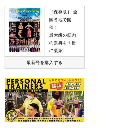
［保存版］ 全
国各地で開
催！
最大級の筋肉
の祭典を１冊
に凝縮
最新号を購入する