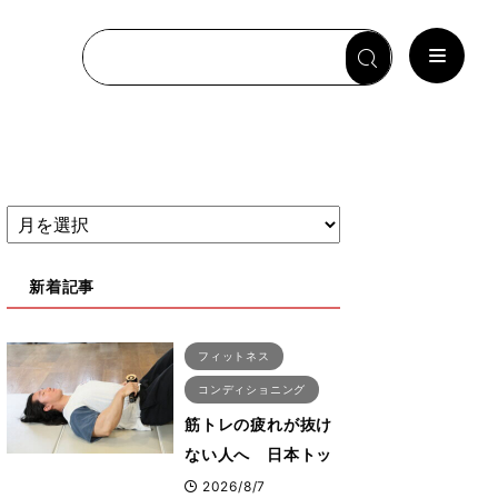
新着記事
フィットネス
コンディショニング
筋トレの疲れが抜け
ない人へ 日本トッ
プボディビルダー・
2026/8/7