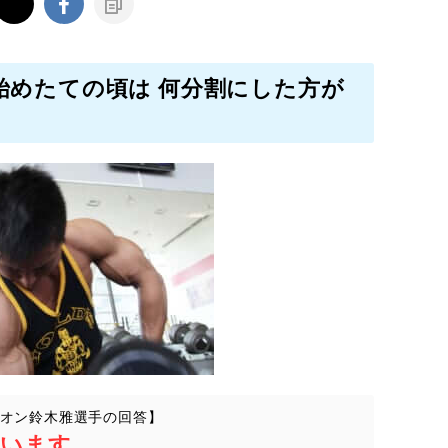
始めたての頃は 何分割にした方が
オン鈴木雅選手の回答】
思います
。