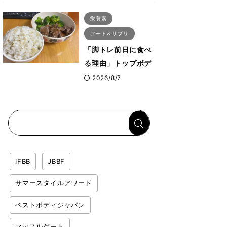
ス・プルオーバーマ
栄養素
シン”とは？
フード＆サプリ
「脚トレ前日に食べ
る理由」トップボデ
ィビルダーが愛用す
2026/8/7
る「米＋牛肉」のシ
ンプル回復メシと
は？
IFBB
JBBF
サマースタイルアワード
ベストボディジャパン
マッスルゲート