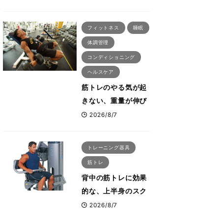
刈川啓志郎が実践す
る「回復習慣」
フィットネス
睡眠
体調管理
コンディショニング
ヘルスケア
筋トレのやる気が起
きない、重量が伸び
ない ボディビル世
2026/8/7
界王者・鈴木雅が教
える食事・睡眠・呼
トレーニング器具
吸の整え方
筋トレ
背中の筋トレに効果
的な、上半身のスク
ワットとも言われた
2026/8/7
最高マシン“ノーチラ