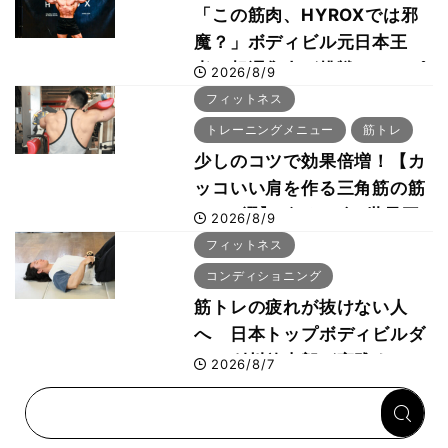
「この筋肉、HYROXでは邪
魔？」ボディビル元日本王
者・相澤隼人が挑戦 バーピ
2026/8/9
ーでは驚異の種目2位
フィットネス
トレーニングメニュー
筋トレ
少しのコツで効果倍増！【カ
ッコいい肩を作る三角筋の筋
トレ6選】ボディビル世界王
2026/8/9
者が解説！
フィットネス
コンディショニング
筋トレの疲れが抜けない人
へ 日本トップボディビルダ
ー・刈川啓志郎が実践する
2026/8/7
「回復習慣」