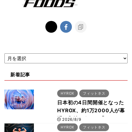
新着記事
HYROX
フィットネス
日本初の4日間開催となった
HYROX、約1万2000人が幕
張に集結 すでに「2028、
2026/8/9
29年の大会も準備」
HYROX
フィットネス