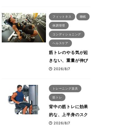
刈川啓志郎が実践す
る「回復習慣」
フィットネス
睡眠
体調管理
コンディショニング
ヘルスケア
筋トレのやる気が起
きない、重量が伸び
ない ボディビル世
2026/8/7
界王者・鈴木雅が教
える食事・睡眠・呼
トレーニング器具
吸の整え方
筋トレ
背中の筋トレに効果
的な、上半身のスク
ワットとも言われた
2026/8/7
最高マシン“ノーチラ