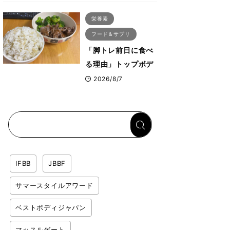
ス・プルオーバーマ
栄養素
シン”とは？
フード＆サプリ
「脚トレ前日に食べ
る理由」トップボデ
ィビルダーが愛用す
2026/8/7
る「米＋牛肉」のシ
ンプル回復メシと
は？
IFBB
JBBF
サマースタイルアワード
ベストボディジャパン
マッスルゲート