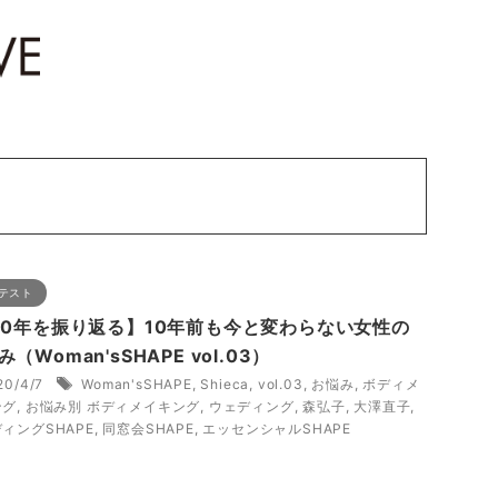
テスト
10年を振り返る】10年前も今と変わらない女性の
（Woman'sSHAPE vol.03）
20/4/7
Woman'sSHAPE
,
Shieca
,
vol.03
,
お悩み
,
ボディメ
ング
,
お悩み別 ボディメイキング
,
ウェディング
,
森弘子
,
大澤直子
,
ィングSHAPE
,
同窓会SHAPE
,
エッセンシャルSHAPE