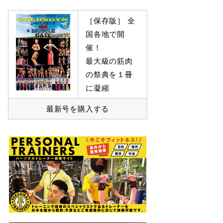
［保存版］ 全
国各地で開
催！
最大級の筋肉
の祭典を１冊
に凝縮
最新号を購入する