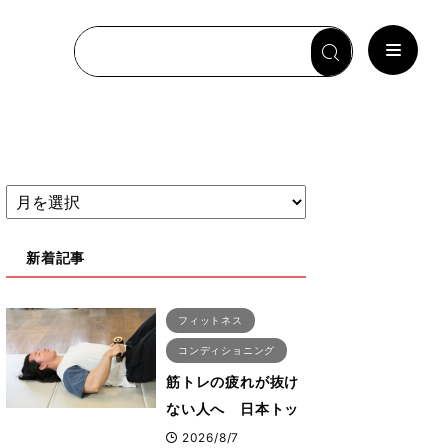
新着記事
フィットネス
コンディショニング
筋トレの疲れが抜け
ない人へ 日本トッ
プボディビルダー・
2026/8/7