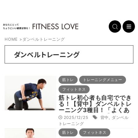
HOME
>
ダンベルトレーニング
ダンベルトレーニング
筋トレ
トレーニングメニュー
フィットネス
筋トレ初心者も自宅ででき
る！【背中】ダンベルトレ
ーニング3種目！「よくあ
るNG」解説付き【ボディ
2025/12/25
背中
,
ダンベル
ビル元世界王者監修】
トレーニング
筋トレ
フィットネス