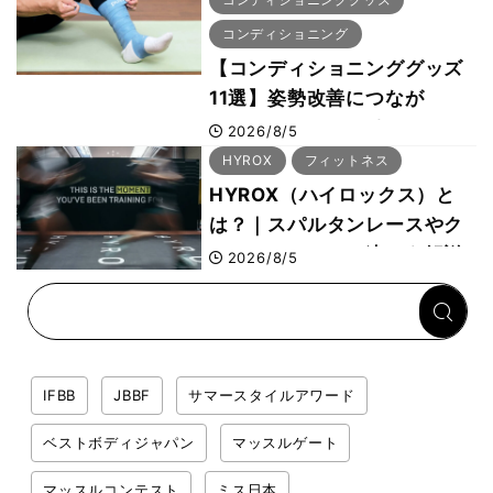
コンディショニング
【コンディショニンググッズ
11選】姿勢改善につなが
る“A-wear（エーウェ
2026/8/5
ア）”など、ボディビル元世界
HYROX
フィットネス
王者・鈴木雅選手が解説
HYROX（ハイロックス）と
は？｜スパルタンレースやク
ロスフィットとの違いを解説
2026/8/5
IFBB
JBBF
サマースタイルアワード
ベストボディジャパン
マッスルゲート
マッスルコンテスト
ミス日本