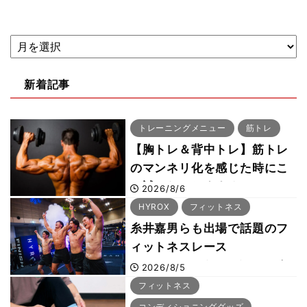
新着記事
トレーニングメニュー
筋トレ
【胸トレ＆背中トレ】筋トレ
のマンネリ化を感じた時にこ
そ試したいおすすめメニュー
2026/8/6
「拮抗筋スーパーセット法」
HYROX
フィットネス
糸井嘉男らも出場で話題のフ
ィットネスレース
HYROX（ハイロックス）が
2026/8/5
幕張メッセで8月6日から開
フィットネス
幕 約1万2,000人が集結
コンディショニンググッズ