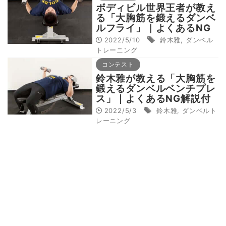
ボディビル世界王者が教え
る「大胸筋を鍛えるダンベ
ルフライ」｜よくあるNG
解説付き
2022/5/10
鈴木雅
,
ダンベル
トレーニング
コンテスト
鈴木雅が教える「大胸筋を
鍛えるダンベルベンチプレ
ス」｜よくあるNG解説付
き
2022/5/3
鈴木雅
,
ダンベルト
レーニング