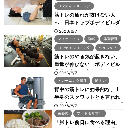
コンディショニング
筋トレの疲れが抜けない人
へ 日本トップボディビルダ
ー・刈川啓志郎が実践する
2026/8/7
「回復習慣」
フィットネス
睡眠
体調管理
コンディショニング
ヘルスケア
筋トレのやる気が起きない、
重量が伸びない ボディビル
世界王者・鈴木雅が教える食
2026/8/7
事・睡眠・呼吸の整え方
トレーニング器具
筋トレ
背中の筋トレに効果的な、上
半身のスクワットとも言われ
た最高マシン“ノーチラス・プ
2026/8/7
ルオーバーマシン”とは？
栄養素
フード＆サプリ
「脚トレ前日に食べる理由」