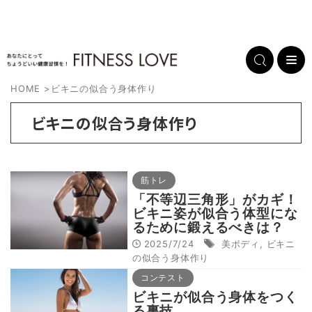
HOME
>
ビキニの似合う身体作り
ビキニの似合う身体作り
筋トレ
「不等辺三角形」がカギ！
ビキニ姿が似合う体型にな
るために鍛えるべきは？
2025/7/24
美ボディ
,
ビキニ
の似合う身体作り
コンテスト
ビキニが似合う身体をつく
る裏技