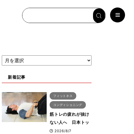
新着記事
フィットネス
コンディショニング
筋トレの疲れが抜け
ない人へ 日本トッ
プボディビルダー・
2026/8/7