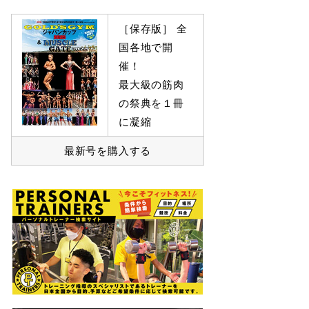
［保存版］ 全
国各地で開
催！
最大級の筋肉
の祭典を１冊
に凝縮
最新号を購入する