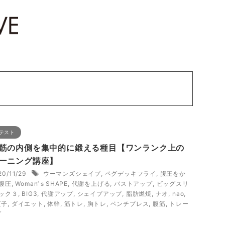
テスト
筋の内側を集中的に鍛える種目【ワンランク上の
ーニング講座】
20/11/29
ウーマンズシェイプ
,
ペグデッキフライ
,
腹圧をか
腹圧
,
Woman’ｓSHAPE
,
代謝を上げる
,
バストアップ
,
ビッグスリ
ック３
,
BIG3
,
代謝アップ
,
シェイプアップ
,
脂肪燃焼
,
ナオ
,
nao
,
直子
,
ダイエット
,
体幹
,
筋トレ
,
胸トレ
,
ベンチプレス
,
腹筋
,
トレー
グ