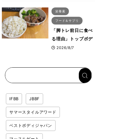
ス・プルオーバーマ
栄養素
シン”とは？
フード＆サプリ
「脚トレ前日に食べ
る理由」トップボデ
ィビルダーが愛用す
2026/8/7
る「米＋牛肉」のシ
ンプル回復メシと
は？
IFBB
JBBF
サマースタイルアワード
ベストボディジャパン
マッスルゲート