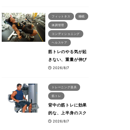
刈川啓志郎が実践す
る「回復習慣」
フィットネス
睡眠
体調管理
コンディショニング
ヘルスケア
筋トレのやる気が起
きない、重量が伸び
ない ボディビル世
2026/8/7
界王者・鈴木雅が教
える食事・睡眠・呼
トレーニング器具
吸の整え方
筋トレ
背中の筋トレに効果
的な、上半身のスク
ワットとも言われた
2026/8/7
最高マシン“ノーチラ