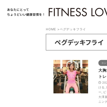
HOME
>
ペグデッキフライ
ペグデッキフライ
コン
大胸
トレ
20
ける
,
ー
,
ビ
大澤
ニン