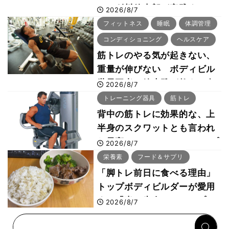
ー・刈川啓志郎が実践する
2026/8/7
「回復習慣」
フィットネス
睡眠
体調管理
コンディショニング
ヘルスケア
筋トレのやる気が起きない、
重量が伸びない ボディビル
世界王者・鈴木雅が教える食
2026/8/7
事・睡眠・呼吸の整え方
トレーニング器具
筋トレ
背中の筋トレに効果的な、上
半身のスクワットとも言われ
た最高マシン“ノーチラス・プ
2026/8/7
ルオーバーマシン”とは？
栄養素
フード＆サプリ
「脚トレ前日に食べる理由」
トップボディビルダーが愛用
する「米＋牛肉」のシンプル
2026/8/7
回復メシとは？