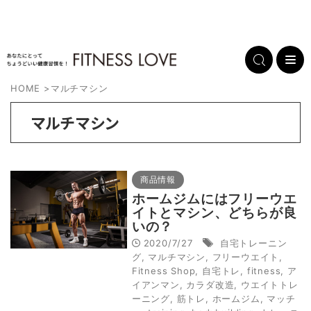
HOME
>
マルチマシン
マルチマシン
商品情報
ホームジムにはフリーウエ
イトとマシン、どちらが良
いの？
2020/7/27
自宅トレーニン
グ
,
マルチマシン
,
フリーウエイト
,
Fitness Shop
,
自宅トレ
,
fitness
,
ア
イアンマン
,
カラダ改造
,
ウエイトトレ
ーニング
,
筋トレ
,
ホームジム
,
マッチ