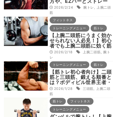
方や、EZバーとストレー
トバーの選び方は？
2026/2/24
腕トレ
,
上腕二頭
筋
フィットネス
トレーニングメニュー
筋トレ
【上腕二頭筋にうまく効か
せられない人必見！】初心
者でも上腕二頭筋に効く筋
トレ最強メニューをボディ
2026/2/18
上腕二頭筋
,
腕ト
ビル世界王者が直伝！
レ
トレーニングメニュー
筋トレ
【筋トレ初心者向け】二頭
筋と三頭筋、鍛える順番と
は？ボディビル世界王者・
鈴木雅が解説
2026/1/28
三頭筋
,
上腕二頭
筋
筋トレ
フィットネス
トレーニングメニュー
ダンベルで腕トレ！【上腕