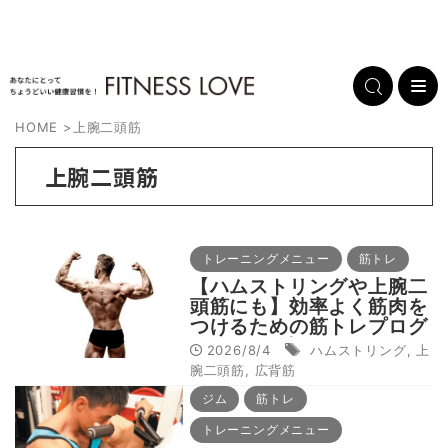
HOME
>
上腕二頭筋
上腕二頭筋
トレーニングメニュー
筋トレ
【ハムストリングや上腕二
頭筋にも】効率よく筋肉を
つけるための筋トレプログ
ラム“POF法”とは？
2026/8/4
ハムストリング
,
上
腕二頭筋
,
広背筋
ジム
筋トレ
トレーニングメニュー