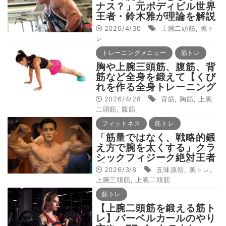
ナス？」元ボディビル世界
王者・鈴木雅が理論を解説
━“形の悪い筋肉”を作らな
2026/4/30
上腕二頭筋
,
腕ト
いための鉄則【後半】
レ
トレーニングメニュー
筋トレ
胸や上腕三頭筋、腹筋、背
筋など全身を鍛えて【くび
れを作る全身トレーニング
DAY６】
2026/4/28
背筋
,
胸筋
,
上腕
二頭筋
,
腹筋
フィットネス
筋トレ
「筋量ではなく、戦略的鍛
え方で腕を太くする」クラ
シックフィジーク絶対王者
【五味原領の腕トレ】
2026/3/8
五味原領
,
腕トレ
,
上腕三頭筋
,
上腕二頭筋
筋トレ
【上腕二頭筋を鍛える筋ト
レ】バーベルカールのやり