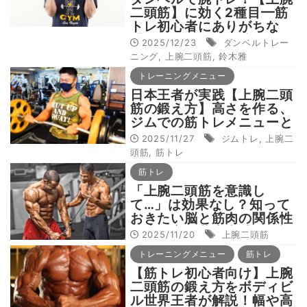
二頭筋】に効く2種目━筋
トレ初心者にありがちな
「よくあるNG」解説付き
2025/12/23
ダンベルトレー
【ボディビル元世界王者監
ニング
,
上腕二頭筋
,
鈴木雅
修】
トレーニングメニュー
日本王者が実践【上腕二頭
筋の鍛え方】高さを作る、
ジムでの筋トレメニューと
は？
2025/11/27
ジムトレ
,
上腕二
頭筋
,
筋トレ
筋トレ
「上腕二頭筋を意識し
て…」は効果なし？知って
おきたい脳と筋肉の関係性
を専門家・井上大輔が解説
2025/11/20
上腕二頭筋
トレーニングメニュー
筋トレ
【筋トレ初心者向け】上腕
二頭筋の鍛え方をボディビ
ル世界王者が解説！幅や高