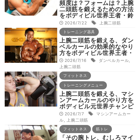
頻度は？フォームは？上腕
二頭筋を鍛えるための方法
をボディビル世界王者・鈴
木雅が解説！
2026/7/22
上腕二頭筋
トレーニング器具
上腕二頭筋を鍛える、ダン
ベルカールの効果的なやり
方をボディビル世界王者・
鈴木雅が動画で解説
2026/7/16
ダンベルカール
,
上腕二頭筋
フィットネス
トレーニングメニュー
上腕二頭筋を鍛える、マシ
ンアームカールのやり方を
ボディビル元世界チャンピ
オンの鈴木雅が解説
2026/7/7
マシンアームカー
ル
,
上腕二頭筋
フィットネス
筋トレ
「その腕トレ、むしろマイ