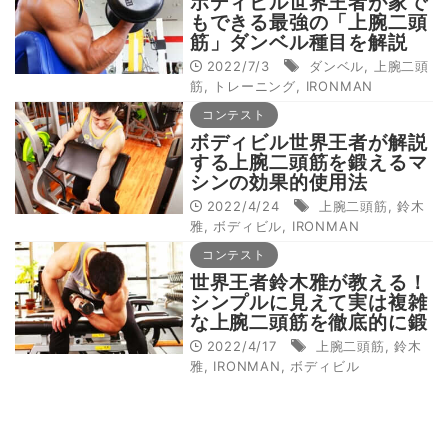
ボディビル世界王者が家で
もできる最強の「上腕二頭
筋」ダンベル種目を解説
2022/7/3
ダンベル
,
上腕二頭
筋
,
トレーニング
,
IRONMAN
コンテスト
ボディビル世界王者が解説
する上腕二頭筋を鍛えるマ
シンの効果的使用法
2022/4/24
上腕二頭筋
,
鈴木
雅
,
ボディビル
,
IRONMAN
コンテスト
世界王者鈴木雅が教える！
シンプルに見えて実は複雑
な上腕二頭筋を徹底的に鍛
える
2022/4/17
上腕二頭筋
,
鈴木
雅
,
IRONMAN
,
ボディビル