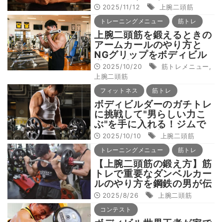
さの作り方、腕のアウトラ
2025/11/12
上腕二頭筋
イン強化法とは
トレーニングメニュー
筋トレ
上腕二頭筋を鍛えるときの
アームカールのやり方と
NGグリップをボディビル
世界王者が解説！
2025/10/20
筋トレメニュー
,
上腕二頭筋
フィットネス
筋トレ
ボディビルダーのガチトレ
に挑戦して"男らしい力こ
ぶ"を手に入れる！ジムで
の筋トレを実践！
2025/10/10
上腕二頭筋
トレーニングメニュー
筋トレ
【上腕二頭筋の鍛え方】筋
トレで重要なダンベルカー
ルのやり方を鋼鉄の男が伝
授
2025/8/26
上腕二頭筋
コンテスト