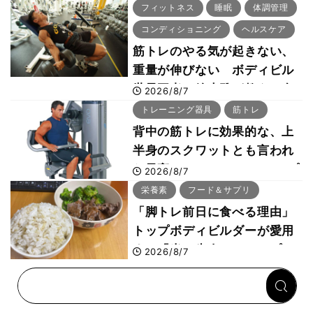
「回復習慣」
フィットネス
睡眠
体調管理
コンディショニング
ヘルスケア
筋トレのやる気が起きない、
重量が伸びない ボディビル
世界王者・鈴木雅が教える食
2026/8/7
事・睡眠・呼吸の整え方
トレーニング器具
筋トレ
背中の筋トレに効果的な、上
半身のスクワットとも言われ
た最高マシン“ノーチラス・プ
2026/8/7
ルオーバーマシン”とは？
栄養素
フード＆サプリ
「脚トレ前日に食べる理由」
トップボディビルダーが愛用
する「米＋牛肉」のシンプル
2026/8/7
回復メシとは？