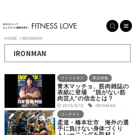
HOME
>
IRONMAN
IRONMAN
フィットネス
商品情報
青木マッチョ、筋肉雑誌の
表紙に登場 “脱がない筋
肉芸人”の信念とは？
2025/6/12
IRONMAN
コンテスト
柔道・橋本壮市 海外の選
手に負けない身体づくり
トレーニングを取材！