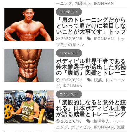
れた理由
ーニング
,
相澤隼人
,
IRONMAN
コンテスト
「肩のトレーニングだから
といって肩だけに着目しな
いことが大事です」トップ
メンズフィジーク岡典明選
2022/6/25
IRONMAN
,
トッ
手の肩トレ法
プ選手の肩トレ
コンテスト
ボディビル世界王者である
鈴木雅選手が選出した究極
の『腹筋』図鑑とトレーニ
ング法を大公開～日本王者
2022/6/23
腹筋
,
トレーニン
編～
グ
,
IRONMAN
コンテスト
「楽観的になると意外と絞
れる」日本ボディビル王者
が語る減量とトレーニング
の向き合い方
2022/6/18
相澤隼人
,
トレー
ニング
,
ボディビル
,
IRONMAN
,
減量