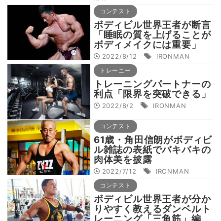
コンテスト
ボディビル世界王者が断言
「睡眠の質を上げることが
ボディメイクには重要」
2022/8/12
IRONMAN
トレーニー
トレーニングパートナーの
利点「限界を突破できる」
2022/8/2
IRONMAN
コンテスト
61歳・角田信朗がボディビ
ル雑誌の表紙でバキバキの
肉体美を披露
2022/7/12
IRONMAN
コンテスト
ボディビル世界王者が分か
りやすく教えるダンベルト
レーニング「三角筋」編