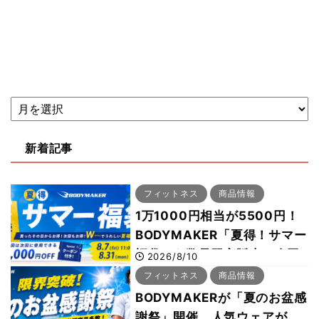
新着記事
フィットネス
商品情報
1万1000円相当が5500円！
BODYMAKER「夏得！サマー
福袋」を数量限定販売 次回
2026/8/10
使える1000円OFFクーポン
フィットネス
商品情報
も
BODYMAKERが「夏のお盆感
謝祭」開催 人気ウェアが