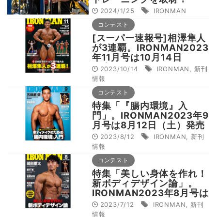
2024/1/25
IRONMAN
コンテスト
[スーパー速報号]相澤隼人
が3連覇。IRONMAN2023
年11月号は10月14日
（土）発売
2023/10/14
IRONMAN
,
新刊
情報
コンテスト
特集「『腸内環境』入
門」。IRONMAN2023年9
月号は8月12日（土）発売
2023/8/12
IRONMAN
,
新刊
情報
コンテスト
特集「美しい身体を作れ！
新ボディデザイン論」。
IRONMAN2023年8月号は
7月12日（水）発売
2023/7/12
IRONMAN
,
新刊
情報