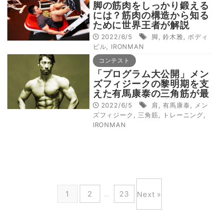
脚の筋肉をしっかり鍛える
には？筋肉の構造から知る
ために世界王者が解説
2022/6/5
脚
,
鈴木雅
,
ボディ
ビル
,
IRONMAN
コンテスト
「プログラム大公開」メン
ズフィジークの黎明期を支
えた有馬康泰の三角筋が最
も大きくなった時期のメニ
2022/6/5
肩
,
有馬康泰
,
メン
ューとは
ズフィジーク
,
三角筋
,
トレーニング
,
IRONMAN
1
2
…
23
Next »