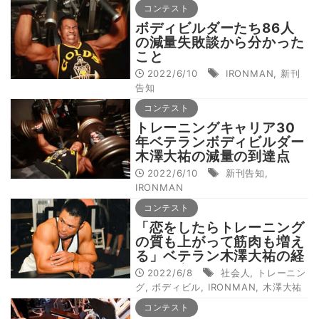
コンテスト
ボディビルダーたち86人
の減量失敗談から分かった
こと
2022/6/10
IRONMAN
,
新刊
告知
コンテスト
トレーニングキャリア30
年ベテランボディビルダー
木澤大祐の減量の到達点
2022/6/10
新刊告知
,
IRONMAN
コンテスト
「恋をしたらトレーニング
の質も上がって筋肉も増え
る」ベテラン木澤大祐の経
験と名言
2022/6/8
社会人
,
トレーニン
グ
,
ボディビル
,
IRONMAN
,
木澤大祐
コンテスト