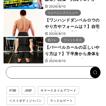
1000円引き、UVクールポン
2026/8/10
チョは半額の990円に
トレーニングメニュー
【ワンハンドダンベルロウの
やり方やフォームは？】自宅
で広背筋など背中をつくる方
2026/8/10
法をボディビル世界王者・鈴
筋トレ
フィットネス
木雅選手が解説
【バーベルカールの正しいや
り方は？】下半身から身体を
安定させるのがカギ！
2026/8/10
IFBB
JBBF
サマースタイルアワード
ベストボディジャパン
マッスルゲート