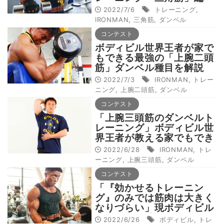
2022/7/6
トレーニング
,
IRONMAN
,
三角筋
,
ダンベル
コンテスト
ボディビル世界王者が家で
もできる最強の「上腕二頭
筋」ダンベル種目を解説
2022/7/3
IRONMAN
,
トレー
ニング
,
上腕二頭筋
,
ダンベル
コンテスト
「上腕三頭筋のダンベルト
レーニング」ボディビル世
界王者が教える家でもでき
る最強トレーニング種目と
2022/6/28
IRONMAN
,
トレ
は
ーニング
,
上腕三頭筋
,
ダンベル
コンテスト
「『効かせるトレーニン
グ』のみでは筋肉は大きく
なりづらい」現ボディビル
日本王者が勝てる身体を作
2022/6/26
ボディビル
,
トレ