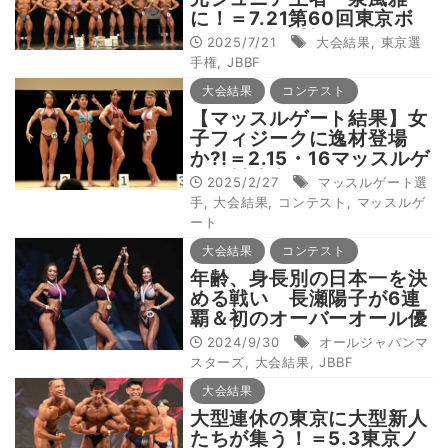
に！＝7.21第60回東京ボ
ディビル選手権
2025/7/21
大会結果
,
東京選
手権
,
JBBF
大会結果
コンテスト
【マッスルゲート結果】女
子フィジークに逸材登場
か?!＝2.15・16マッスルゲ
ート川崎大会
2025/2/27
マッスルゲート選
手
,
大会結果
,
コンテスト
,
マッスルゲ
ート
大会結果
コンテスト
年齢、身長別の日本一を決
める戦い 長瀬陽子が6連
覇＆初のオーバーオール優
勝 初チャンピオンも多数
2024/9/30
オールジャパンマ
＝9.28 JBBFオールジャパ
スターズ
,
大会結果
,
JBBF
ン マスターズフィットネ
大会結果
ス チャンピオンシップス
大型連休の東京に大型新人
たちが集う！＝5.3東京ノ