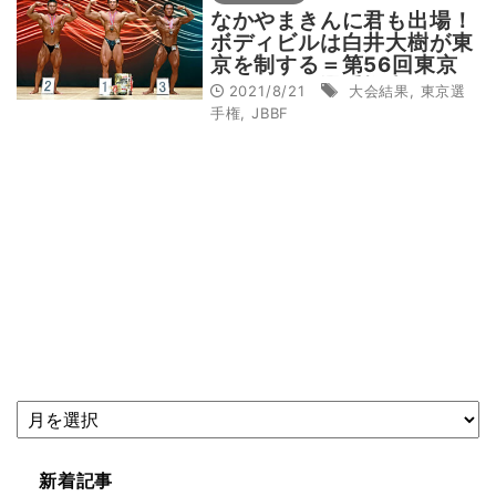
なかやまきんに君も出場！
ボディビルは白井大樹が東
京を制する＝第56回東京
ボディビル選手権大会 8・
2021/8/21
大会結果
,
東京選
21速報
手権
,
JBBF
新着記事