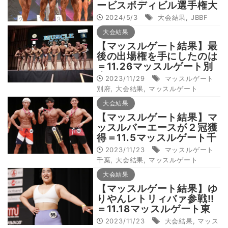
ービスボディビル選手権大
会結果
2024/5/3
大会結果
,
JBBF
大会結果
【マッスルゲート結果】最
後の出場権を手にしたのは
＝11.26マッスルゲート別
府
2023/11/29
マッスルゲート
別府
,
大会結果
,
マッスルゲート
大会結果
【マッスルゲート結果】マ
ッスルバーエースが２冠獲
得＝11.5マッスルゲート千
葉
2023/11/23
マッスルゲート
千葉
,
大会結果
,
マッスルゲート
大会結果
【マッスルゲート結果】ゆ
りやんレトリィバァ参戦‼︎
＝11.18マッスルゲート東
京
2023/11/23
大会結果
,
マッス