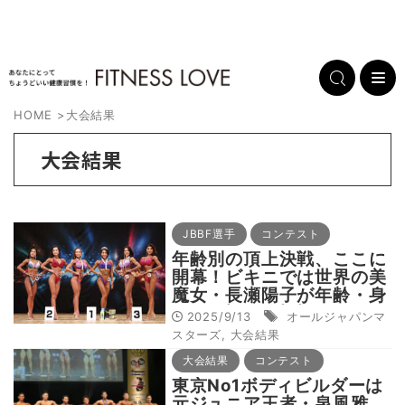
HOME
>
大会結果
大会結果
JBBF選手
コンテスト
年齢別の頂上決戦、ここに
開幕！ビキニでは世界の美
魔女・長瀬陽子が年齢・身
長別7連覇を達成、オーバ
2025/9/13
オールジャパンマ
ーオールも2連覇 涙で優
スターズ
,
大会結果
勝を喜ぶ=9.13 オールジャ
大会結果
コンテスト
パン マスターズ フィット
ネスチャンピオンシップス
東京No1ボディビルダーは
元ジュニア王者・泉風雅