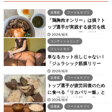
栄養素
フード＆サプリ
「鶏胸肉オンリー」は損？ト
ップ選手が実践する疲労を残
さないタンパク質＆腸活コン
2026/8/6
ボ
コンディショニング
フィットネス
単なるカット出しじゃない！
「ジュラシック筋膜リリー
ス」が口コミだけで大ヒット
2026/8/6
した納得の理由 木澤大祐が
栄養素
フード＆サプリ
解説
トップ選手が疲労回復のため
に食べる「リカバリー飯」と
は？専門家が絶賛した鶏レバ
2026/8/6
ー活用法
栄養素
フード＆サプリ