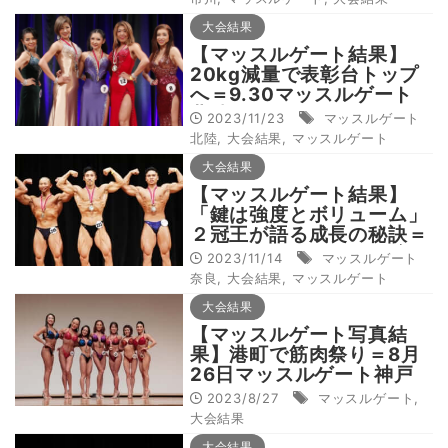
大会結果
【マッスルゲート結果】
20kg減量で表彰台トップ
へ＝9.30マッスルゲート
北陸
2023/11/23
マッスルゲート
北陸
,
大会結果
,
マッスルゲート
大会結果
【マッスルゲート結果】
「鍵は強度とボリューム」
２冠王が語る成長の秘訣＝
9.24マッスルゲート奈良
2023/11/14
マッスルゲート
奈良
,
大会結果
,
マッスルゲート
大会結果
【マッスルゲート写真結
果】港町で筋肉祭り＝8月
26日マッスルゲート神戸
2023/8/27
マッスルゲート
,
大会結果
大会結果