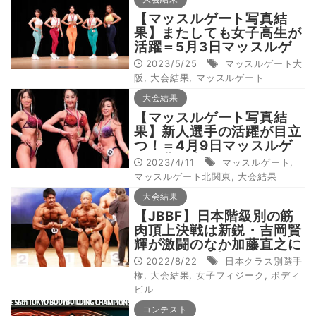
【マッスルゲート写真結
果】またしても女子高生が
活躍＝5月3日マッスルゲ
ート大阪
2023/5/25
マッスルゲート大
阪
,
大会結果
,
マッスルゲート
大会結果
【マッスルゲート写真結
果】新人選手の活躍が目立
つ！＝4月9日マッスルゲ
ート北関東１
2023/4/11
マッスルゲート
,
マッスルゲート北関東
,
大会結果
大会結果
【JBBF】日本階級別の筋
肉頂上決戦は新鋭・吉岡賢
輝が激闘のなか加藤直之に
次ぐ2位に浮上！＝8月21
2022/8/22
日本クラス別選手
日JBBF日本クラス別選手
権
,
大会結果
,
女子フィジーク
,
ボディ
権結果
ビル
コンテスト