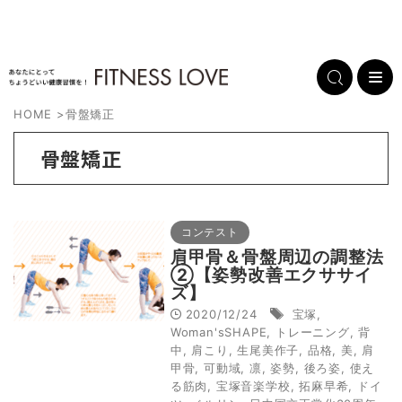
HOME
>
骨盤矯正
骨盤矯正
コンテスト
肩甲骨＆骨盤周辺の調整法
②【姿勢改善エクササイ
ズ】
2020/12/24
宝塚
,
Woman'sSHAPE
,
トレーニング
,
背
中
,
肩こり
,
生尾美作子
,
品格
,
美
,
肩
甲骨
,
可動域
,
凛
,
姿勢
,
後ろ姿
,
使え
る筋肉
,
宝塚音楽学校
,
拓麻早希
,
ドイ