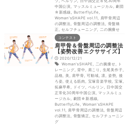
ツ
,
ベルリン
,
日中国交正常化30周年
中国公演
,
マッスルミュージカル
,
劇団
☆新感線
,
ButterflyLife
,
Woman'sSHAPE vol.11
,
肩甲骨周辺
の調整法
,
骨盤周辺の調整法
,
骨盤矯
正
,
セルフチューニング
,
二の腕痩せ
コンテスト
肩甲骨＆骨盤周辺の調整法
【姿勢改善エクササイズ】
2020/12/21
Woman'sSHAPE
,
二の腕痩せ
,
ト
レーニング
,
背中
,
肩こり
,
生尾美作子
,
品格
,
美
,
肩甲骨
,
可動域
,
凛
,
姿勢
,
後
ろ姿
,
使える筋肉
,
宝塚音楽学校
,
宝塚
,
拓麻早希
,
ドイツ
,
ベルリン
,
日中国交
正常化30周年中国公演
,
マッスルミュ
ージカル
,
劇団☆新感線
,
ButterflyLife
,
Woman'sSHAPE
vol.11
,
肩甲骨周辺の調整法
,
骨盤周辺
の調整法
,
骨盤矯正
,
セルフチューニン
グ