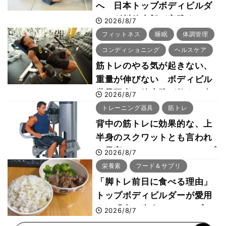
へ 日本トップボディビルダ
ー・刈川啓志郎が実践する
2026/8/7
「回復習慣」
フィットネス
睡眠
体調管理
コンディショニング
ヘルスケア
筋トレのやる気が起きない、
重量が伸びない ボディビル
世界王者・鈴木雅が教える食
2026/8/7
事・睡眠・呼吸の整え方
トレーニング器具
筋トレ
背中の筋トレに効果的な、上
半身のスクワットとも言われ
た最高マシン“ノーチラス・プ
2026/8/7
ルオーバーマシン”とは？
栄養素
フード＆サプリ
「脚トレ前日に食べる理由」
トップボディビルダーが愛用
する「米＋牛肉」のシンプル
2026/8/7
回復メシとは？