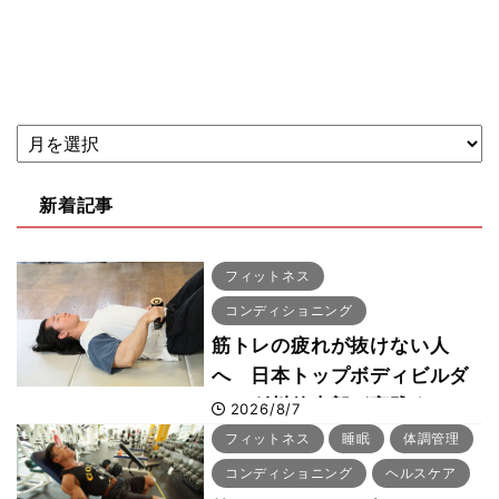
新着記事
フィットネス
コンディショニング
筋トレの疲れが抜けない人
へ 日本トップボディビルダ
ー・刈川啓志郎が実践する
2026/8/7
「回復習慣」
フィットネス
睡眠
体調管理
コンディショニング
ヘルスケア