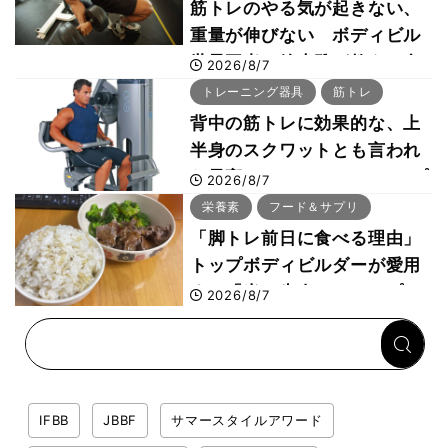
筋トレのやる気が起きない、
重量が伸びない ボディビル
世界王者・鈴木雅が教える食
2026/8/7
事・睡眠・呼吸の整え方
トレーニング器具
筋トレ
背中の筋トレに効果的な、上
半身のスクワットとも言われ
た最高マシン“ノーチラス・プ
2026/8/7
ルオーバーマシン”とは？
栄養素
フード＆サプリ
「脚トレ前日に食べる理由」
トップボディビルダーが愛用
する「米＋牛肉」のシンプル
2026/8/7
回復メシとは？
IFBB
JBBF
サマースタイルアワード