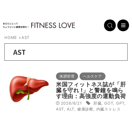
HOME
>
AST
AST
体調管理
ヘルスケア
米国フィットネス誌が「肝
臓を守れ !」と警鐘を鳴ら
す理由：高強度の運動負荷
から肝臓をケアする重要性
2026/6/21
肝臓
,
GOT
,
GPT
,
とは
AST
,
ALT
,
健康診断
,
内臓ストレス