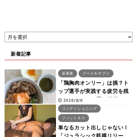
新着記事
栄養素
フード＆サプリ
「鶏胸肉オンリー」は損？ト
ップ選手が実践する疲労を残
さないタンパク質＆腸活コン
2026/8/6
ボ
コンディショニング
フィットネス
単なるカット出しじゃない！
「ジュラシック筋膜リリー