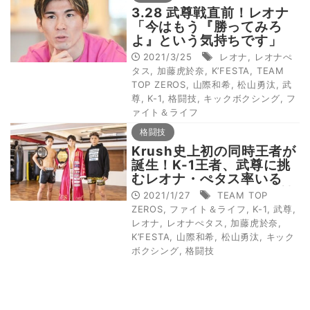
3.28 武尊戦直前！レオナ
「今はもう『勝ってみろ
よ』という気持ちです」
2021/3/25
レオナ
,
レオナぺ
タス
,
加藤虎於奈
,
K’FESTA
,
TEAM
TOP ZEROS
,
山際和希
,
松山勇汰
,
武
尊
,
K-1
,
格闘技
,
キックボクシング
,
フ
ァイト＆ライフ
格闘技
Krush史上初の同時王者が
誕生！K-1王者、武尊に挑
むレオナ・ぺタス率いる
TEAM TOP ZEROSの挑戦
2021/1/27
TEAM TOP
ZEROS
,
ファイト＆ライフ
,
K-1
,
武尊
,
レオナ
,
レオナぺタス
,
加藤虎於奈
,
K’FESTA
,
山際和希
,
松山勇汰
,
キック
ボクシング
,
格闘技