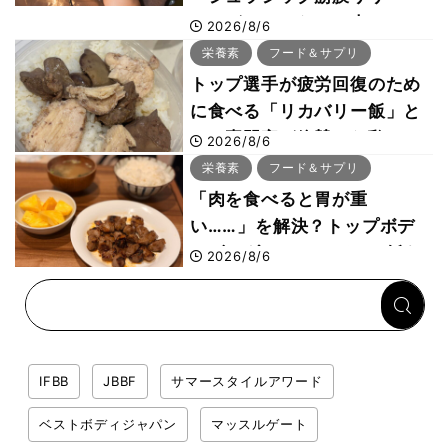
ス」が口コミだけで大ヒット
2026/8/6
した納得の理由 木澤大祐が
栄養素
フード＆サプリ
解説
トップ選手が疲労回復のため
に食べる「リカバリー飯」と
は？専門家が絶賛した鶏レバ
2026/8/6
ー活用法
栄養素
フード＆サプリ
「肉を食べると胃が重
い……」を解決？トップボデ
ィビルダーのリカバリー飯を
2026/8/6
専門家がロジカル解説
IFBB
JBBF
サマースタイルアワード
ベストボディジャパン
マッスルゲート