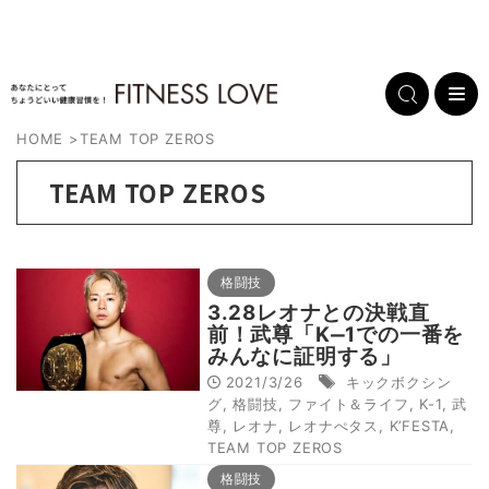
HOME
>
TEAM TOP ZEROS
TEAM TOP ZEROS
格闘技
3.28レオナとの決戦直
前！武尊「K‒1での一番を
みんなに証明する」
2021/3/26
キックボクシン
グ
,
格闘技
,
ファイト＆ライフ
,
K-1
,
武
尊
,
レオナ
,
レオナぺタス
,
K’FESTA
,
TEAM TOP ZEROS
格闘技