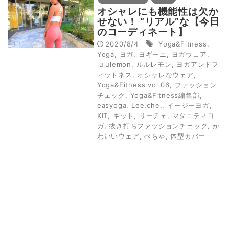
オシャレにも機能性は欠か
せない！ “リアル”な【今日
のコーディネート】
2020/8/4
Yoga&Fitness
,
Yoga
,
ヨガ
,
ヨギーニ
,
ヨガウェア
,
lululemon
,
ルルレモン
,
ヨガアンドフ
ィットネス
,
オシャレなウェア
,
Yoga&Fitness vol.06
,
ファッション
チェック
,
Yoga&Fitness編集部
,
easyoga
,
Lee.che.
,
イージーヨガ
,
KIT
,
キット
,
リーチェ
,
マタニティヨ
ガ
,
抜き打ちファッションチェック
,
か
わいいウェア
,
ぺちゃ
,
体型カバー