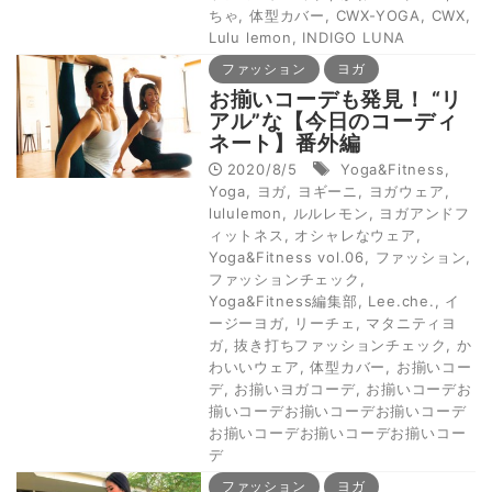
ちゃ
,
体型カバー
,
CWX-YOGA
,
CWX
,
Lulu lemon
,
INDIGO LUNA
ファッション
ヨガ
お揃いコーデも発見！ “リ
アル”な【今日のコーディ
ネート】番外編
2020/8/5
Yoga&Fitness
,
Yoga
,
ヨガ
,
ヨギーニ
,
ヨガウェア
,
lululemon
,
ルルレモン
,
ヨガアンドフ
ィットネス
,
オシャレなウェア
,
Yoga&Fitness vol.06
,
ファッション
,
ファッションチェック
,
Yoga&Fitness編集部
,
Lee.che.
,
イ
ージーヨガ
,
リーチェ
,
マタニティヨ
ガ
,
抜き打ちファッションチェック
,
か
わいいウェア
,
体型カバー
,
お揃いコー
デ
,
お揃いヨガコーデ
,
お揃いコーデお
揃いコーデお揃いコーデお揃いコーデ
お揃いコーデお揃いコーデお揃いコー
デ
ファッション
ヨガ