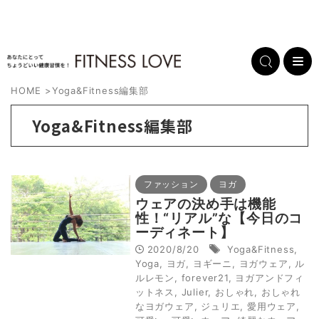
HOME
>
Yoga&Fitness編集部
Yoga&Fitness編集部
ファッション
ヨガ
ウェアの決め手は機能
性！“リアル”な【今日のコ
ーディネート】
2020/8/20
Yoga&Fitness
,
Yoga
,
ヨガ
,
ヨギーニ
,
ヨガウェア
,
ル
ルレモン
,
forever21
,
ヨガアンドフィ
ットネス
,
Julier
,
おしゃれ
,
おしゃれ
なヨガウェア
,
ジュリエ
,
愛用ウェア
,