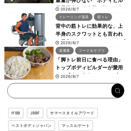
重量が伸びない ボディビル
世界王者・鈴木雅が教える食
2026/8/7
事・睡眠・呼吸の整え方
トレーニング器具
筋トレ
背中の筋トレに効果的な、上
半身のスクワットとも言われ
た最高マシン“ノーチラス・プ
2026/8/7
ルオーバーマシン”とは？
栄養素
フード＆サプリ
「脚トレ前日に食べる理由」
トップボディビルダーが愛用
する「米＋牛肉」のシンプル
2026/8/7
回復メシとは？
IFBB
JBBF
サマースタイルアワード
ベストボディジャパン
マッスルゲート