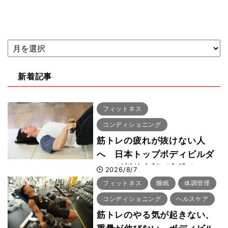
新着記事
フィットネス
コンディショニング
筋トレの疲れが抜けない人
へ 日本トップボディビルダ
ー・刈川啓志郎が実践する
2026/8/7
「回復習慣」
フィットネス
睡眠
体調管理
コンディショニング
ヘルスケア
筋トレのやる気が起きない、