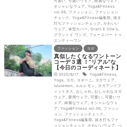
可愛い
,
可愛いウェア
,
綺麗なウェア
,
オシャレなウェア
,
Yoga&Fitness
vol.06
,
ファッション
,
ファッション
チェック
,
Yoga&Fitness編集部
,
抜き
打ちファッションチェック
,
かわいい
ウェア
,
体型カバー
,
Grant E One's
,
グラントイ ワンズ
,
フォーエバー トゥ
エンティ―ワン
ファッション
ヨガ
真似したくなるワントーン
コーデ３選 ！“リアル”な
【今日のコーディネート】
2020/8/17
Yoga&Fitness
,
Yoga
,
ヨガ
,
ヨギーニ
,
ヨガウェア
,
lululemon
,
ルルレモン
,
ヨガアンドフ
ィットネス
,
おしゃれ
,
おしゃれなヨガ
ウェア
,
愛用ウェア
,
可愛い
,
可愛いウ
ェア
,
綺麗なウェア
,
オシャレなウェ
ア
,
Yoga&Fitness vol.06
,
ファッシ
ョン
,
ファッションチェック
,
Yoga&Fitness編集部
,
抜き打ちファ
ッションチェック
,
かわいいウェア
,
ぺ