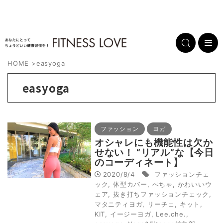
HOME
>
easyoga
easyoga
ファッション
ヨガ
オシャレにも機能性は欠か
せない！ “リアル”な【今日
のコーディネート】
2020/8/4
ファッションチェ
ック
,
体型カバー
,
ぺちゃ
,
かわいいウ
ェア
,
抜き打ちファッションチェック
,
マタニティヨガ
,
リーチェ
,
キット
,
KIT
,
イージーヨガ
,
Lee.che.
,