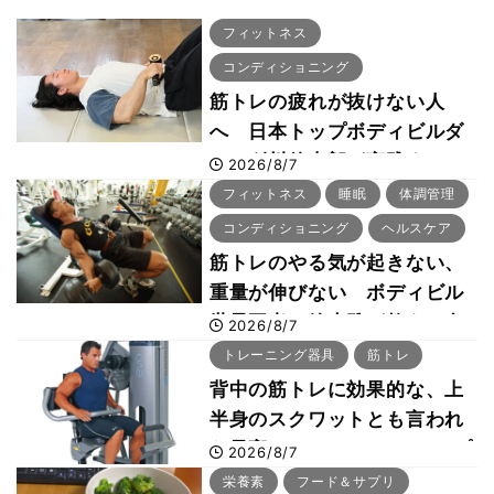
フィットネス
コンディショニング
筋トレの疲れが抜けない人
へ 日本トップボディビルダ
ー・刈川啓志郎が実践する
2026/8/7
「回復習慣」
フィットネス
睡眠
体調管理
コンディショニング
ヘルスケア
筋トレのやる気が起きない、
重量が伸びない ボディビル
世界王者・鈴木雅が教える食
2026/8/7
事・睡眠・呼吸の整え方
トレーニング器具
筋トレ
背中の筋トレに効果的な、上
半身のスクワットとも言われ
た最高マシン“ノーチラス・プ
2026/8/7
ルオーバーマシン”とは？
栄養素
フード＆サプリ