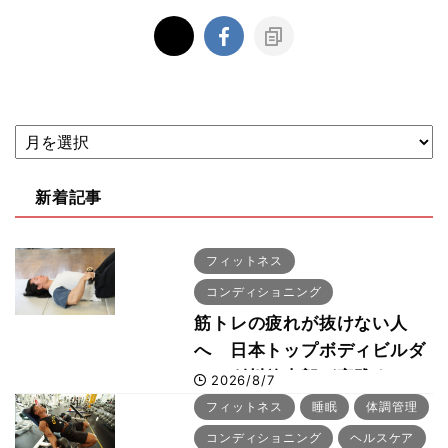
新着記事
フィットネス
コンディショニング
筋トレの疲れが抜けない人
へ 日本トップボディビルダ
ー・刈川啓志郎が実践する
2026/8/7
「回復習慣」
フィットネス
睡眠
体調管理
コンディショニング
ヘルスケア