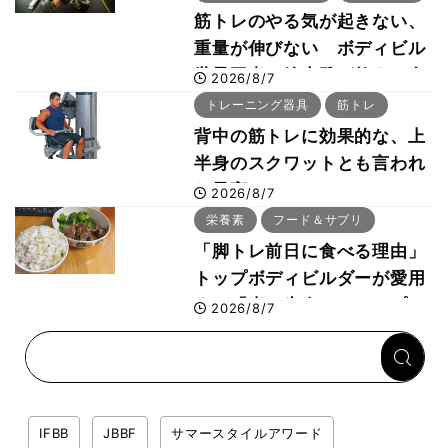
筋トレのやる気が起きない、
重量が伸びない ボディビル
世界王者・鈴木雅が教える食
2026/8/7
事・睡眠・呼吸の整え方
トレーニング器具
筋トレ
背中の筋トレに効果的な、上
半身のスクワットとも言われ
た最高マシン“ノーチラス・
2026/8/7
プルオーバーマシン”とは？
栄養素
フード＆サプリ
「脚トレ前日に食べる理由」
トップボディビルダーが愛用
する「米＋牛肉」のシンプル
2026/8/7
回復メシとは？
IFBB
JBBF
サマースタイルアワード