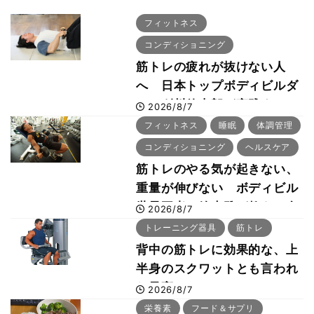
フィットネス
コンディショニング
筋トレの疲れが抜けない人
へ 日本トップボディビルダ
ー・刈川啓志郎が実践する
2026/8/7
「回復習慣」
フィットネス
睡眠
体調管理
コンディショニング
ヘルスケア
筋トレのやる気が起きない、
重量が伸びない ボディビル
世界王者・鈴木雅が教える食
2026/8/7
事・睡眠・呼吸の整え方
トレーニング器具
筋トレ
背中の筋トレに効果的な、上
半身のスクワットとも言われ
た最高マシン“ノーチラス・
2026/8/7
プルオーバーマシン”とは？
栄養素
フード＆サプリ