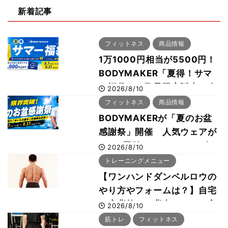
新着記事
フィットネス
商品情報
1万1000円相当が5500円！
BODYMAKER「夏得！サマ
ー福袋」を数量限定販売 次
2026/8/10
回使える1000円OFFクーポ
フィットネス
商品情報
ンも
BODYMAKERが「夏のお盆
感謝祭」開催 人気ウェアが
1000円引き、UVクールポン
2026/8/10
チョは半額の990円に
トレーニングメニュー
【ワンハンドダンベルロウの
やり方やフォームは？】自宅
で広背筋など背中をつくる方
2026/8/10
法をボディビル世界王者・鈴
筋トレ
フィットネス