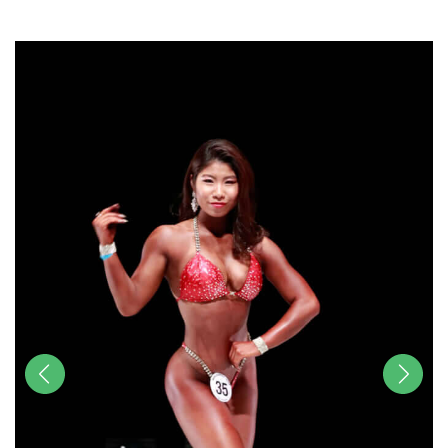
u
t
e
前へ
次へ