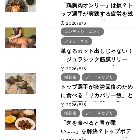
「鶏胸肉オンリー」は損？ト
ップ選手が実践する疲労を残
さないタンパク質＆腸活コン
2026/8/6
ボ
コンディショニング
フィットネス
単なるカット出しじゃない！
「ジュラシック筋膜リリー
ス」が口コミだけで大ヒット
2026/8/6
した納得の理由 木澤大祐が
栄養素
フード＆サプリ
解説
トップ選手が疲労回復のため
に食べる「リカバリー飯」と
は？専門家が絶賛した鶏レバ
2026/8/6
ー活用法
栄養素
フード＆サプリ
「肉を食べると胃が重
い……」を解決？トップボデ
ィビルダーのリカバリー飯を