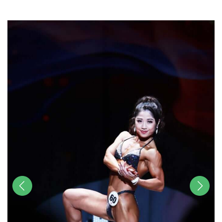
u
t
e
前へ
次へ