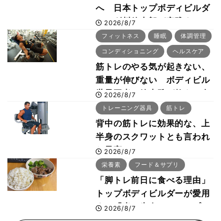
へ 日本トップボディビルダ
ー・刈川啓志郎が実践する
2026/8/7
「回復習慣」
フィットネス
睡眠
体調管理
コンディショニング
ヘルスケア
筋トレのやる気が起きない、
重量が伸びない ボディビル
世界王者・鈴木雅が教える食
2026/8/7
事・睡眠・呼吸の整え方
トレーニング器具
筋トレ
背中の筋トレに効果的な、上
半身のスクワットとも言われ
た最高マシン“ノーチラス・
2026/8/7
プルオーバーマシン”とは？
栄養素
フード＆サプリ
「脚トレ前日に食べる理由」
トップボディビルダーが愛用
する「米＋牛肉」のシンプル
2026/8/7
回復メシとは？