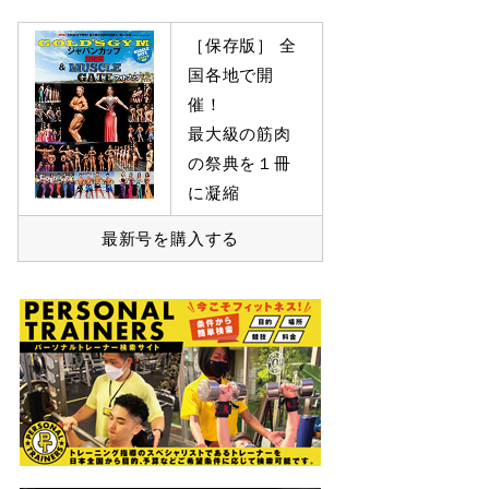
［保存版］ 全
国各地で開
催！
最大級の筋肉
の祭典を１冊
に凝縮
最新号を購入する