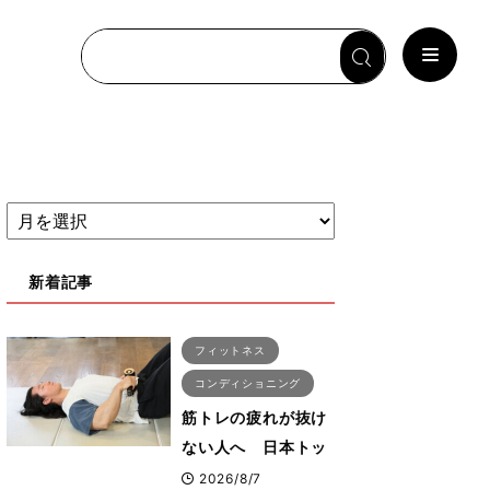
新着記事
フィットネス
コンディショニング
筋トレの疲れが抜け
ない人へ 日本トッ
プボディビルダー・
2026/8/7