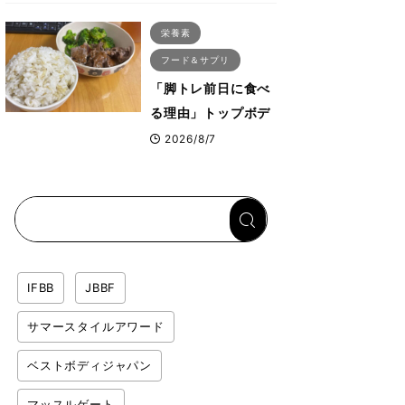
ス・プルオーバーマ
栄養素
シン”とは？
フード＆サプリ
「脚トレ前日に食べ
る理由」トップボデ
ィビルダーが愛用す
2026/8/7
る「米＋牛肉」のシ
ンプル回復メシと
は？
IFBB
JBBF
サマースタイルアワード
ベストボディジャパン
マッスルゲート