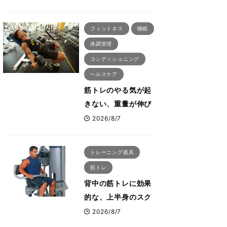
刈川啓志郎が実践す
る「回復習慣」
フィットネス
睡眠
体調管理
コンディショニング
ヘルスケア
筋トレのやる気が起
きない、重量が伸び
ない ボディビル世
2026/8/7
界王者・鈴木雅が教
える食事・睡眠・呼
トレーニング器具
吸の整え方
筋トレ
背中の筋トレに効果
的な、上半身のスク
ワットとも言われた
2026/8/7
最高マシン“ノーチラ