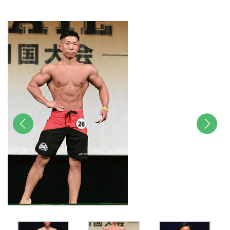
u
t
e
前へ
次へ