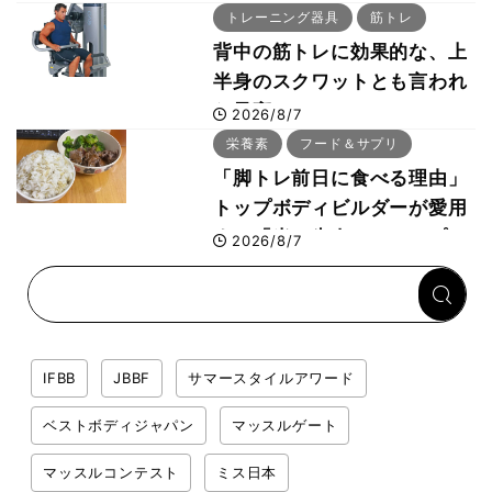
事・睡眠・呼吸の整え方
トレーニング器具
筋トレ
背中の筋トレに効果的な、上
半身のスクワットとも言われ
た最高マシン“ノーチラス・
2026/8/7
プルオーバーマシン”とは？
栄養素
フード＆サプリ
「脚トレ前日に食べる理由」
トップボディビルダーが愛用
する「米＋牛肉」のシンプル
2026/8/7
回復メシとは？
IFBB
JBBF
サマースタイルアワード
ベストボディジャパン
マッスルゲート
マッスルコンテスト
ミス日本