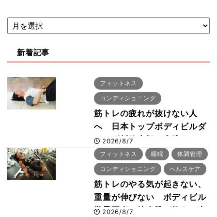
新着記事
フィットネス
コンディショニング
筋トレの疲れが抜けない人
へ 日本トップボディビルダ
ー・刈川啓志郎が実践する
2026/8/7
「回復習慣」
フィットネス
睡眠
体調管理
コンディショニング
ヘルスケア
筋トレのやる気が起きない、
重量が伸びない ボディビル
世界王者・鈴木雅が教える食
2026/8/7