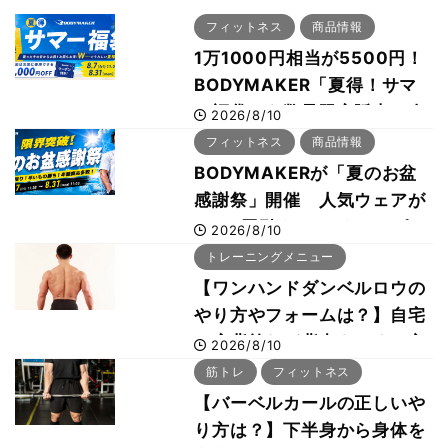
フィットネス
商品情報
1万1000円相当が5500円！
BODYMAKER「夏得！サマ
ー福袋」を数量限定販売 次
2026/8/10
回使える1000円OFFクーポ
フィットネス
商品情報
ンも
BODYMAKERが「夏のお盆
感謝祭」開催 人気ウェアが
1000円引き、UVクールポン
2026/8/10
チョは半額の990円に
トレーニングメニュー
【ワンハンドダンベルロウの
やり方やフォームは？】自宅
で広背筋など背中をつくる方
2026/8/10
法をボディビル世界王者・鈴
筋トレ
フィットネス
木雅選手が解説
【バーベルカールの正しいや
り方は？】下半身から身体を