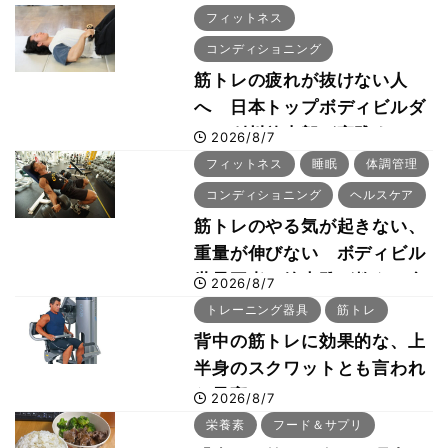
フィットネス
コンディショニング
筋トレの疲れが抜けない人
へ 日本トップボディビルダ
ー・刈川啓志郎が実践する
2026/8/7
「回復習慣」
フィットネス
睡眠
体調管理
コンディショニング
ヘルスケア
筋トレのやる気が起きない、
重量が伸びない ボディビル
世界王者・鈴木雅が教える食
2026/8/7
事・睡眠・呼吸の整え方
トレーニング器具
筋トレ
背中の筋トレに効果的な、上
半身のスクワットとも言われ
た最高マシン“ノーチラス・
2026/8/7
プルオーバーマシン”とは？
栄養素
フード＆サプリ