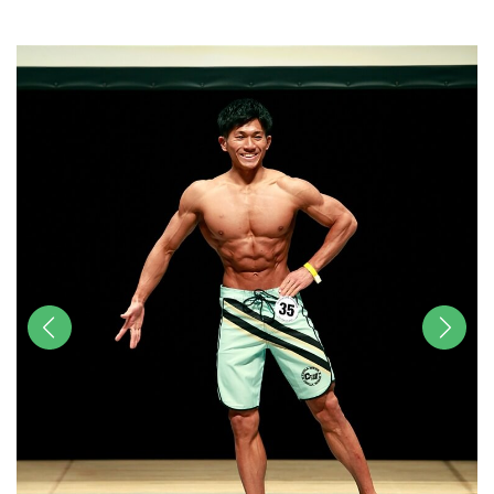
u
t
e
前へ
次へ