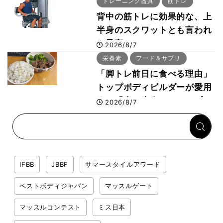
トレーニング器具
筋トレ
背中の筋トレに効果的な、上
半身のスクワットとも言われ
た最高マシン“ノーチラス・
2026/8/7
プルオーバーマシン”とは？
栄養素
フード＆サプリ
「脚トレ前日に食べる理由」
トップボディビルダーが愛用
する「米＋牛肉」のシンプル
2026/8/7
回復メシとは？
IFBB
JBBF
サマースタイルアワード
ベストボディジャパン
マッスルゲート
マッスルコンテスト
ミス日本