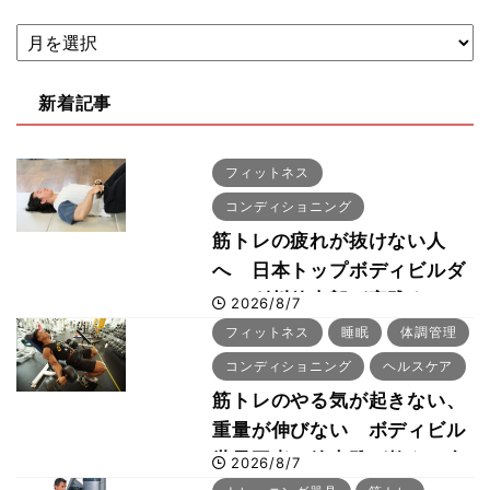
新着記事
フィットネス
コンディショニング
筋トレの疲れが抜けない人
へ 日本トップボディビルダ
ー・刈川啓志郎が実践する
2026/8/7
「回復習慣」
フィットネス
睡眠
体調管理
コンディショニング
ヘルスケア
筋トレのやる気が起きない、
重量が伸びない ボディビル
世界王者・鈴木雅が教える食
2026/8/7
事・睡眠・呼吸の整え方