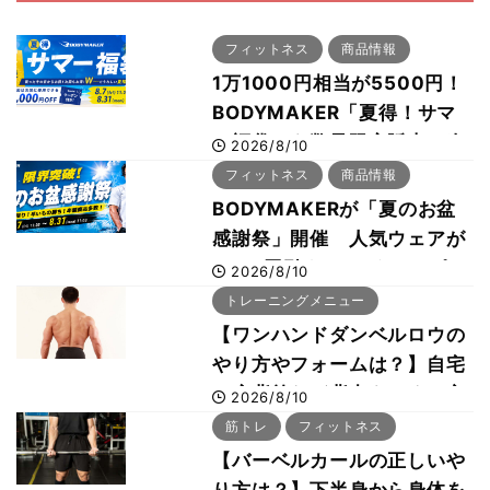
フィットネス
商品情報
1万1000円相当が5500円！
BODYMAKER「夏得！サマ
ー福袋」を数量限定販売 次
2026/8/10
回使える1000円OFFクーポ
フィットネス
商品情報
ンも
BODYMAKERが「夏のお盆
感謝祭」開催 人気ウェアが
1000円引き、UVクールポン
2026/8/10
チョは半額の990円に
トレーニングメニュー
【ワンハンドダンベルロウの
やり方やフォームは？】自宅
で広背筋など背中をつくる方
2026/8/10
法をボディビル世界王者・鈴
筋トレ
フィットネス
木雅選手が解説
【バーベルカールの正しいや
り方は？】下半身から身体を