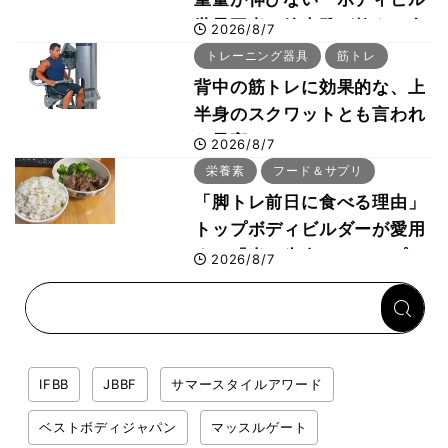
世界王者・鈴木雅が教える食
2026/8/7
事・睡眠・呼吸の整え方
トレーニング器具
筋トレ
背中の筋トレに効果的な、上
半身のスクワットとも言われ
た最高マシン“ノーチラス・
2026/8/7
プルオーバーマシン”とは？
栄養素
フード＆サプリ
「脚トレ前日に食べる理由」
トップボディビルダーが愛用
する「米＋牛肉」のシンプル
2026/8/7
回復メシとは？
IFBB
JBBF
サマースタイルアワード
ベストボディジャパン
マッスルゲート