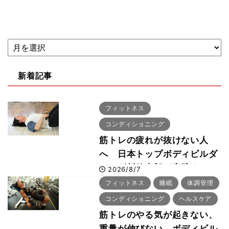
新着記事
フィットネス
コンディショニング
筋トレの疲れが抜けない人
へ 日本トップボディビルダ
ー・刈川啓志郎が実践する
2026/8/7
「回復習慣」
フィットネス
睡眠
体調管理
コンディショニング
ヘルスケア
筋トレのやる気が起きない、
重量が伸びない ボディビル