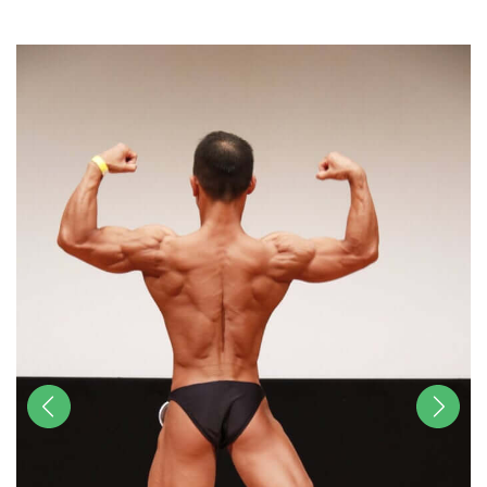
u
t
e
前へ
次へ