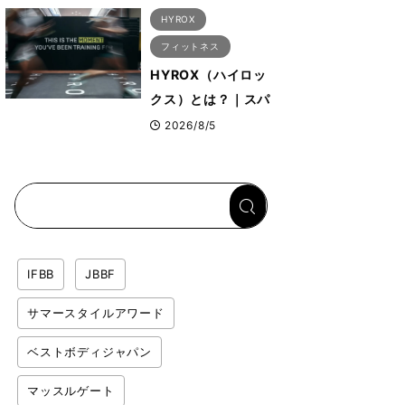
ア）”など、ボディビ
HYROX
ル元世界王者・鈴木
フィットネス
雅選手が解説
HYROX（ハイロッ
クス）とは？｜スパ
ルタンレースやクロ
2026/8/5
スフィットとの違い
を解説
IFBB
JBBF
サマースタイルアワード
ベストボディジャパン
マッスルゲート