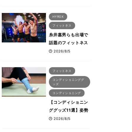
そ試したいおすすめ
メニュー「拮抗筋ス
HYROX
ーパーセット法」
フィットネス
糸井嘉男らも出場で
話題のフィットネス
レースHYROX（ハ
2026/8/5
イロックス）が幕張
メッセで8月6日から
フィットネス
開幕 約1万2,000
コンディショニンググ
人が集結
ッズ
コンディショニング
【コンディショニン
ググッズ11選】姿勢
改善につながる“A-
2026/8/5
wear（エーウェ