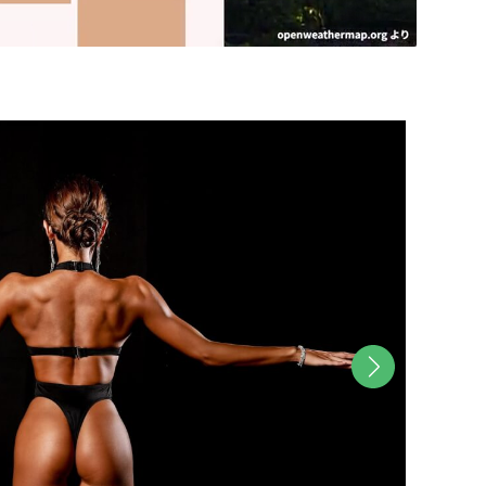
M
u
t
e
次へ