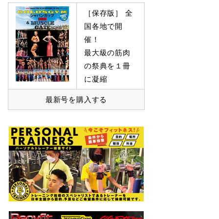
［保存版］ 全
国各地で開
催！
最大級の筋肉
の祭典を１冊
に凝縮
最新号を購入する