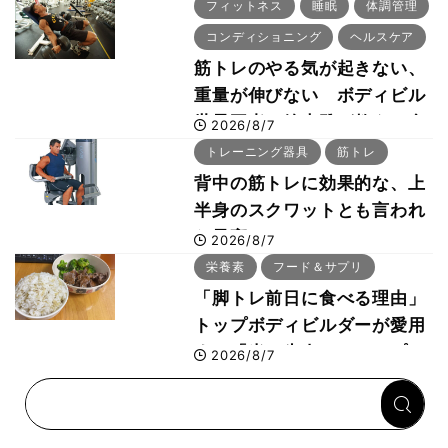
「回復習慣」
フィットネス
睡眠
体調管理
コンディショニング
ヘルスケア
筋トレのやる気が起きない、
重量が伸びない ボディビル
世界王者・鈴木雅が教える食
2026/8/7
事・睡眠・呼吸の整え方
トレーニング器具
筋トレ
背中の筋トレに効果的な、上
半身のスクワットとも言われ
た最高マシン“ノーチラス・
2026/8/7
プルオーバーマシン”とは？
栄養素
フード＆サプリ
「脚トレ前日に食べる理由」
トップボディビルダーが愛用
する「米＋牛肉」のシンプル
2026/8/7
回復メシとは？