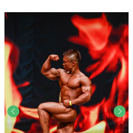
u
t
e
前へ
次へ