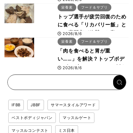
した納得の理由 木澤大祐が
栄養素
フード＆サプリ
解説
トップ選手が疲労回復のため
に食べる「リカバリー飯」と
は？専門家が絶賛した鶏レバ
2026/8/6
ー活用法
栄養素
フード＆サプリ
「肉を食べると胃が重
い……」を解決？トップボデ
ィビルダーのリカバリー飯を
2026/8/6
専門家がロジカル解説
IFBB
JBBF
サマースタイルアワード
ベストボディジャパン
マッスルゲート
マッスルコンテスト
ミス日本