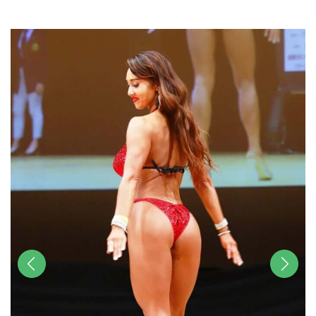
u
t
e
前へ
次へ