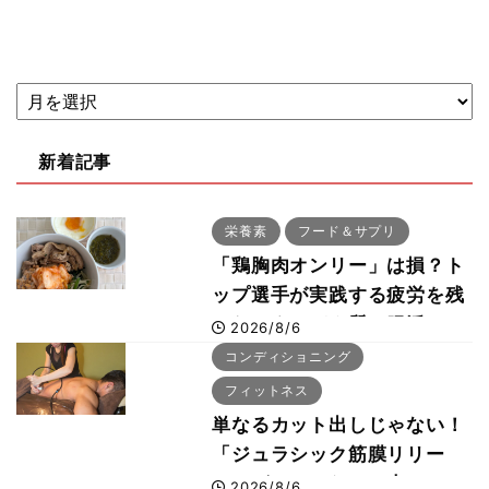
新着記事
栄養素
フード＆サプリ
「鶏胸肉オンリー」は損？ト
ップ選手が実践する疲労を残
さないタンパク質＆腸活コン
2026/8/6
ボ
コンディショニング
フィットネス
単なるカット出しじゃない！
「ジュラシック筋膜リリー
ス」が口コミだけで大ヒット
2026/8/6