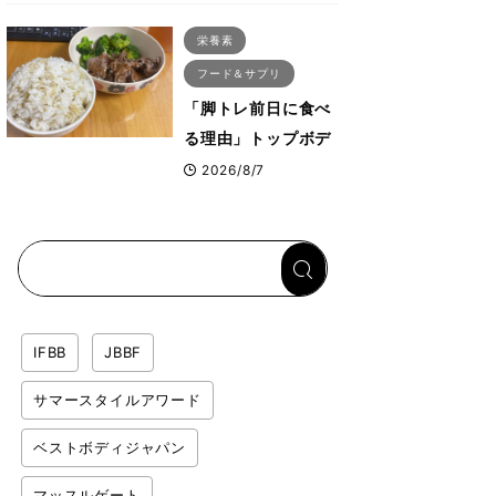
ス・プルオーバーマ
栄養素
シン”とは？
フード＆サプリ
「脚トレ前日に食べ
る理由」トップボデ
ィビルダーが愛用す
2026/8/7
る「米＋牛肉」のシ
ンプル回復メシと
は？
IFBB
JBBF
サマースタイルアワード
ベストボディジャパン
マッスルゲート