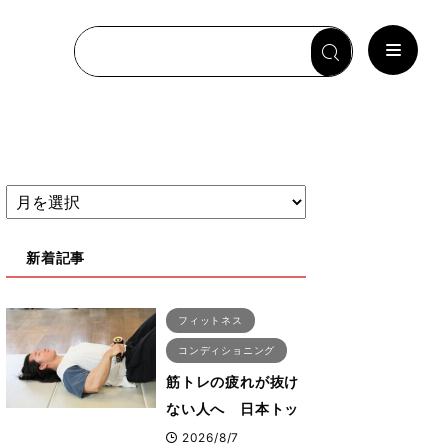
新着記事
フィットネス
コンディショニング
筋トレの疲れが抜け
ない人へ 日本トッ
プボディビルダー・
2026/8/7