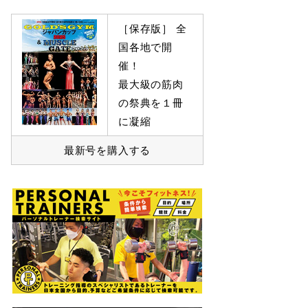
［保存版］ 全
国各地で開
催！
最大級の筋肉
の祭典を１冊
に凝縮
最新号を購入する