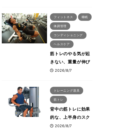
刈川啓志郎が実践す
る「回復習慣」
フィットネス
睡眠
体調管理
コンディショニング
ヘルスケア
筋トレのやる気が起
きない、重量が伸び
ない ボディビル世
2026/8/7
界王者・鈴木雅が教
える食事・睡眠・呼
トレーニング器具
吸の整え方
筋トレ
背中の筋トレに効果
的な、上半身のスク
ワットとも言われた
2026/8/7
最高マシン“ノーチラ